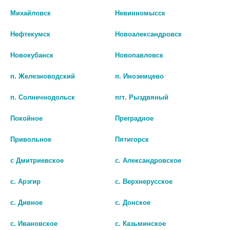
Михайловск
Невинномысск
БИО АГЛФ №32 г. Ставрополь ул. 50 лет ВЛКСМ 16/8 Круглосуточно
остаток:
2
цена: 3 017 руб.
Нефтекумск
Новоалександровск
Новокубанск
Новопавловск
п. Железноводский
п. Иноземцево
п. Солнечнодольск
пгт. Рыздвяный
Покойное
Преградное
Показать все ...
Привольное
Пятигорск
с Дмитриевское
с. Александровское
Аналоги по действию
с. Арзгир
с. Верхнерусское
с. Дивное
с. Донское
с. Ивановское
с. Казьминское