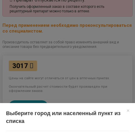
Препарат отпускается по рецепту.
Получить оформленный заказ в составе которого есть
рецептурный препарат можно только в аптеке.
Перед применением необходимо проконсультироваться
со специалистом.
Производитель оставляет за собой право изменять внешний вид и
описание товара без предварительного уведомления.
3017
Цены на сайте могут отличаться от цен в аптечных пунктах.
Окончательный расчет стоимости будет произведен при
оформлении заказа.
В КОРЗИНУ
Выберите город или населенный пункт из
списка