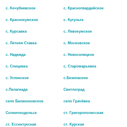
с. Кочубеевское
с. Красногвардейское
с. Краснокумское
с. Кугульта
с. Курсавка
с. Левокумское
с. Летняя Ставка
с. Московское
с. Надежда
с. Новоселицкое
ЛЕВЕМИР ФЛЕКСПЕН 100ЕД/
ЛЕВЕМИР ФЛЕКСПЕН 100ЕД/
МЛ. 3МЛ. №5 ШПРИЦ-РУЧКА
МЛ. 3МЛ. №5 ШПРИЦ-РУЧКА
с. Спицевка
с. Старомарьевка
1858
3017
с. Успенское
с.Безопасное
нет в наличии
В КОРЗИНУ
с.Пелагиада
Светлоград
В КОРЗИНУ
село Балахоновское
село Грачёвка
Популярные в разделе
Солнечнодольск
ст. Григорополисская
ст. Ессентукская
ст. Курская