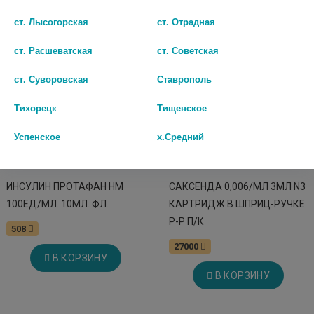
ст. Лысогорская
ст. Отрадная
ст. Расшеватская
ст. Советская
ст. Суворовская
Ставрополь
Тихорецк
Тищенское
Успенское
х.Средний
ИНСУЛИН ПРОТАФАН НМ
САКСЕНДА 0,006/МЛ 3МЛ N3
100ЕД/МЛ. 10МЛ. ФЛ.
КАРТРИДЖ В ШПРИЦ-РУЧКЕ
Р-Р П/К
508
27000
В КОРЗИНУ
В КОРЗИНУ