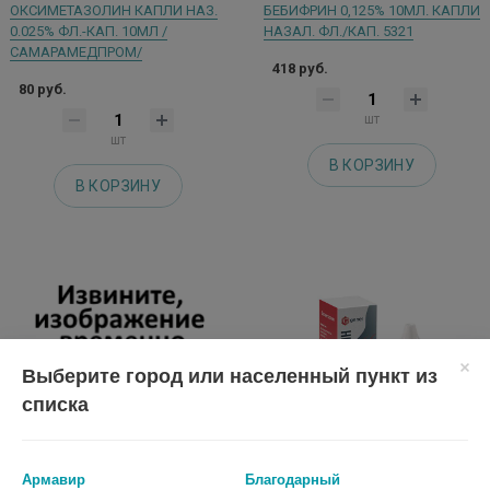
ОКСИМЕТАЗОЛИН КАПЛИ НАЗ.
БЕБИФРИН 0,125% 10МЛ. КАПЛИ
0.025% ФЛ.-КАП. 10МЛ /
НАЗАЛ. ФЛ./КАП. 5321
САМАРАМЕДПРОМ/
418 руб.
80 руб.
шт
шт
В КОРЗИНУ
В КОРЗИНУ
Выберите город или населенный пункт из
списка
Армавир
Благодарный