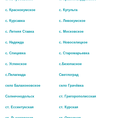
с. Краснокумское
с. Кугульта
ГАЛАЗОЛИН 0,1% 15МЛ. КАПЛИ
НАФТИЗИН РЕНЕВАЛ 0,05%
с. Курсавка
с. Левокумское
НАЗАЛ.
КАП.НАЗАЛЬНЫЕ 25 МЛ
/RENEWAL/
64 руб.
с. Летняя Ставка
с. Московское
68 руб.
с. Надежда
с. Новоселицкое
шт
шт
с. Спицевка
с. Старомарьевка
В КОРЗИНУ
В КОРЗИНУ
с. Успенское
с.Безопасное
с.Пелагиада
Светлоград
село Балахоновское
село Грачёвка
Солнечнодольск
ст. Григорополисская
ст. Ессентукская
ст. Курская
ст. Лысогорская
ст. Отрадная