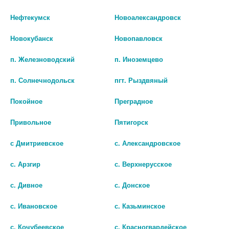
Нефтекумск
Новоалександровск
РИНОМАРИС АДВАНС СПРЕЙ
РИНОСТОП 0,05% 15МЛ. СПРЕЙ
НАЗ.Д/ДЕТ.ОТ 2-6 ЛЕТ 0.5МГ/
НАЗАЛ. 6317
Новокубанск
Новопавловск
МЛ+0.1МГ/МЛ 15МЛ.
121 руб.
п. Железноводский
п. Иноземцево
290 руб.
шт
п. Солнечнодольск
пгт. Рыздвяный
шт
В КОРЗИНУ
Покойное
Преградное
В КОРЗИНУ
Привольное
Пятигорск
с Дмитриевское
с. Александровское
с. Арзгир
с. Верхнерусское
с. Дивное
с. Донское
с. Ивановское
с. Казьминское
с. Кочубеевское
с. Красногвардейское