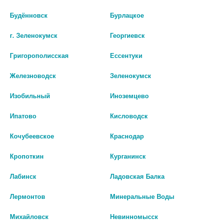
РИНОРУС 0,05% 10МЛ. КАПЛИ
ОКСИМЕТАЗОЛИН КАПЛИ НАЗ.
Будённовск
Бурлацкое
ФЛ./КАП./СИНТЕЗ/ 5686
0.05% ФЛ.-КАП. 10МЛ /
САМАРАМЕДПРОМ/
г. Зеленокумск
Георгиевск
27 руб.
92 руб.
Григорополисская
Ессентуки
шт
шт
Железноводск
Зеленокумск
В КОРЗИНУ
В КОРЗИНУ
Изобильный
Иноземцево
Ипатово
Кисловодск
Кочубеевское
Краснодар
Кропоткин
Курганинск
Лабинск
Ладовская Балка
Лермонтов
Минеральные Воды
Михайловск
Невинномысск