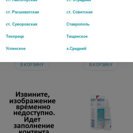
ст. Расшеватская
ст. Советская
РИНОСТОП 0,1% 15МЛ. СПРЕЙ
РИНОСТОП ЭКСТРА 0,05% 15МЛ.
ст. Суворовская
Ставрополь
НАЗАЛ. ФЛ. И/У
СПРЕЙ НАЗАЛ. 5341
Тихорецк
Тищенское
125 руб.
247 руб.
Успенское
х.Средний
шт
шт
В КОРЗИНУ
В КОРЗИНУ