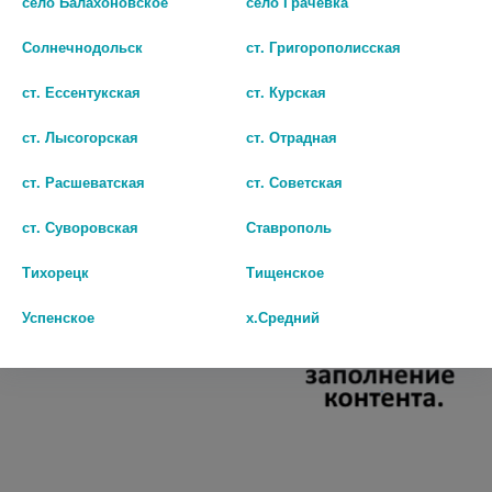
село Балахоновское
село Грачёвка
цена: 181 руб.
181
БИО АГЛФ №84 с. Кочубеевское ул. Титова 5
остаток:
4
Солнечнодольск
ст. Григорополисская
цена: 181 руб.
В КОРЗИНУ
ст. Ессентукская
ст. Курская
БИО АГЛФ №90 г.Ставрополь ул.Советской Армии-3 д. 1а Круглосуточно
остаток:
1
цена: 181 руб.
ст. Лысогорская
ст. Отрадная
Популярные в разделе
ст. Расшеватская
ст. Советская
ст. Суворовская
Ставрополь
Тихорецк
Тищенское
Успенское
х.Средний