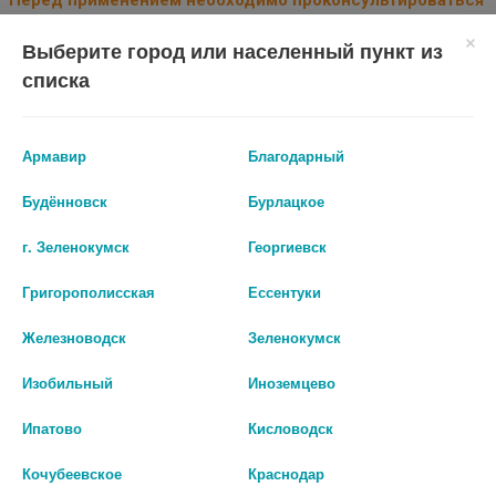
Перед применением необходимо проконсультироваться
со специалистом.
Выберите город или населенный пункт из
Производитель оставляет за собой право изменять внешний вид и
списка
описание товара без предварительного уведомления.
2397
Армавир
Благодарный
Цены на сайте могут отличаться от цен в аптечных пунктах.
Будённовск
Бурлацкое
Окончательный расчет стоимости будет произведен при
оформлении заказа.
г. Зеленокумск
Георгиевск
Григорополисская
Ессентуки
В КОРЗИНУ
Железноводск
Зеленокумск
Изобильный
Иноземцево
Описание
Ипатово
Кисловодск
Кочубеевское
Краснодар
Противовоспалительное, иммуномодулирующее средство.