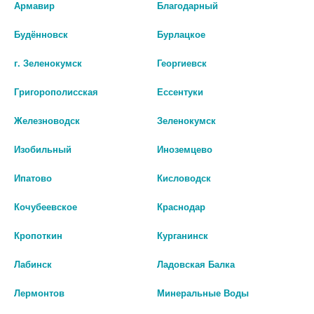
Перед применением необходимо проконсультироваться
Армавир
Благодарный
со специалистом.
Будённовск
Бурлацкое
Производитель оставляет за собой право изменять внешний вид и
описание товара без предварительного уведомления.
г. Зеленокумск
Георгиевск
Григорополисская
Ессентуки
4268
Железноводск
Зеленокумск
Цены на сайте могут отличаться от цен в аптечных пунктах.
Окончательный расчет стоимости будет произведен при
Изобильный
Иноземцево
оформлении заказа.
Ипатово
Кисловодск
В КОРЗИНУ
Кочубеевское
Краснодар
Кропоткин
Курганинск
Лабинск
Ладовская Балка
Описание
Лермонтов
Минеральные Воды