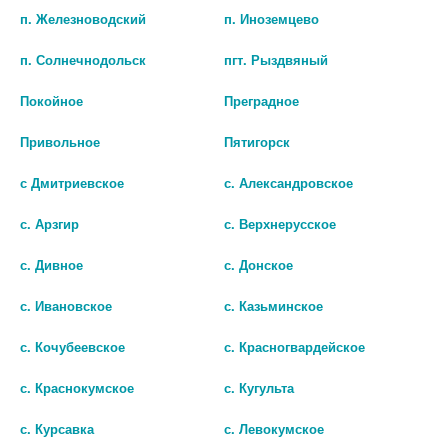
п. Железноводский
п. Иноземцево
шт
шт
п. Солнечнодольск
пгт. Рыздвяный
В КОРЗИНУ
В КОРЗИНУ
Покойное
Преградное
Привольное
Пятигорск
с Дмитриевское
с. Александровское
с. Арзгир
с. Верхнерусское
с. Дивное
с. Донское
с. Ивановское
с. Казьминское
с. Кочубеевское
с. Красногвардейское
ВЕЛСОН 3МГ. №30 ТАБ. П/О
МЕЛАТОНИН 3МГ №20 ТАБ.П/П/
с. Краснокумское
с. Кугульта
О /ЭВАЛАР/ 1187
817 руб.
455 руб.
с. Курсавка
с. Левокумское