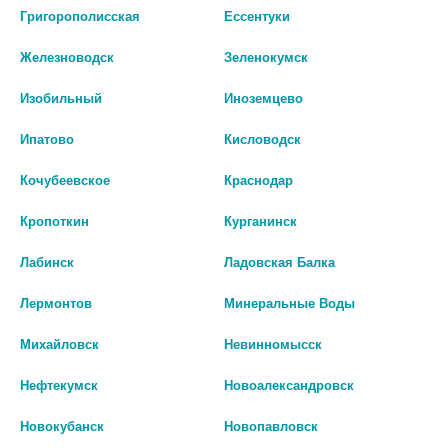
Григорополисская
Ессентуки
шт
шт
Железноводск
Зеленокумск
В КОРЗИНУ
В КОРЗИНУ
Изобильный
Иноземцево
Ипатово
Кисловодск
Кочубеевское
Краснодар
Кропоткин
Курганинск
Лабинск
Ладовская Балка
Лермонтов
Минеральные Воды
Михайловск
Невинномысск
ВЕЛСОН 3МГ №10 ТАБ. П/О
ДОКСИЛАМИН-ФОРП 15 №30
Нефтекумск
Новоалександровск
ПЛЕН.
ТАБ. П/П/О
Новокубанск
Новопавловск
441 руб.
328 руб.