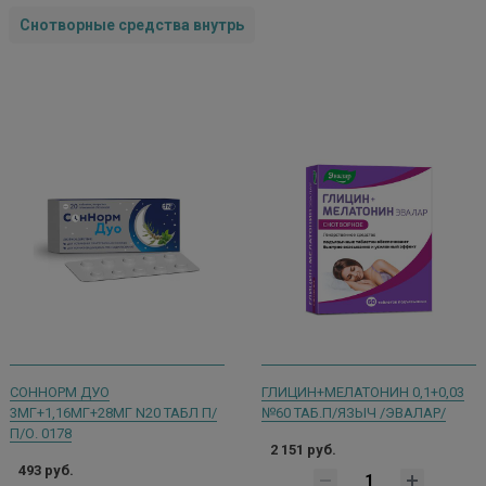
Снотворные средства внутрь
СОННОРМ ДУО
ГЛИЦИН+МЕЛАТОНИН 0,1+0,03
3МГ+1,16МГ+28МГ N20 ТАБЛ П/
№60 ТАБ.П/ЯЗЫЧ /ЭВАЛАР/
П/О. 0178
2 151 руб.
493 руб.