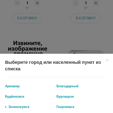
шт
шт
В КОРЗИНУ
В КОРЗИНУ
Выберите город или населенный пункт из
списка
Армавир
Благодарный
МЕТАБОВИТ ЗДОРОВЫЙ СОН
ДУОНИКА ТАБ. КИШЕЧНОРАСТВ.
Будённовск
Бурлацкое
N60 ТАБЛ ПО 207МГ
П/О ПЛЕН. 10МГ+10МГ №60
г. Зеленокумск
Георгиевск
401 руб.
1 334 руб.