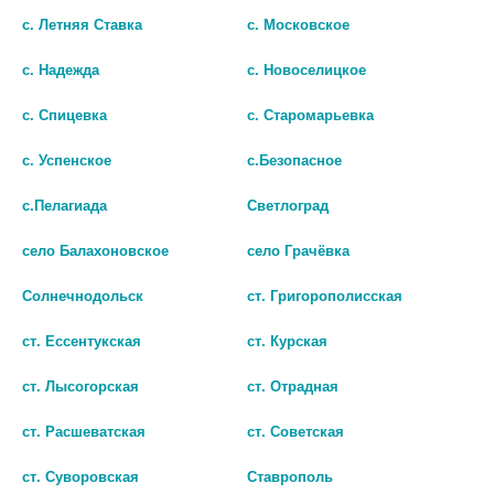
шт
с. Летняя Ставка
с. Московское
шт
В КОРЗИНУ
с. Надежда
с. Новоселицкое
В КОРЗИНУ
с. Спицевка
с. Старомарьевка
с. Успенское
с.Безопасное
с.Пелагиада
Светлоград
село Балахоновское
село Грачёвка
Солнечнодольск
ст. Григорополисская
ст. Ессентукская
ст. Курская
ст. Лысогорская
ст. Отрадная
МЕЛАРИТМ 3МГ. №30 ТАБ. П/П/
ПЕРСЕН НОЧЬ №20 КАПС. 5241
О
ст. Расшеватская
ст. Советская
574 руб.
677 руб.
ст. Суворовская
Ставрополь