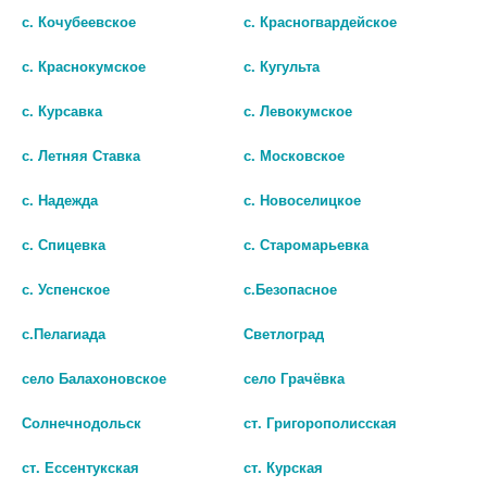
с. Кочубеевское
с. Красногвардейское
с. Краснокумское
с. Кугульта
с. Курсавка
с. Левокумское
с. Летняя Ставка
с. Московское
с. Надежда
с. Новоселицкое
с. Спицевка
с. Старомарьевка
МОНОЧИНКВЕ 40МГ. №30
ИЗОСОРБИДА МОНОНИТРАТ
с. Успенское
с.Безопасное
ТАБ. /БЕРЛИН ХЕМИ/ 1370
40МГ. №30 ТАБ./ОЗОН/ 4480
192
204
с.Пелагиада
Светлоград
В КОРЗИНУ
В КОРЗИНУ
село Балахоновское
село Грачёвка
Солнечнодольск
ст. Григорополисская
ст. Ессентукская
ст. Курская