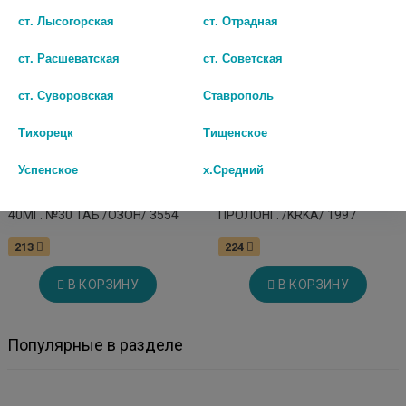
ст. Лысогорская
ст. Отрадная
ст. Расшеватская
ст. Советская
ст. Суворовская
Ставрополь
Тихорецк
Тищенское
Успенское
х.Средний
ИЗОСОРБИДА МОНОНИТРАТ
ПЕКТРОЛ 40МГ. №30 ТАБ.
40МГ. №30 ТАБ./ОЗОН/ 3554
ПРОЛОНГ. /KRKA/ 1997
213
224
В КОРЗИНУ
В КОРЗИНУ
Популярные в разделе