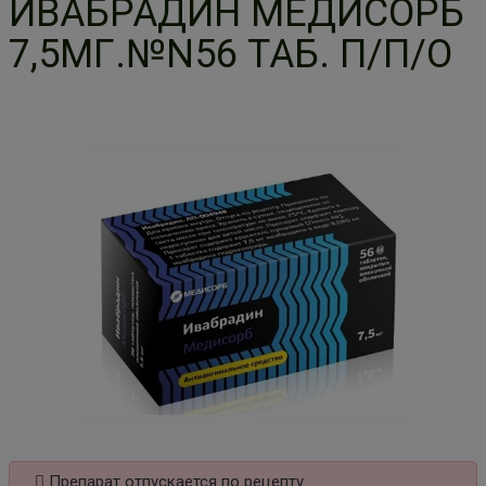
ИВАБРАДИН МЕДИСОРБ
7,5МГ.№N56 ТАБ. П/П/О
Препарат отпускается по рецепту.