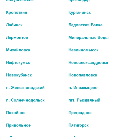
Кропоткин
Курганинск
Лабинск
Ладовская Балка
Лермонтов
Минеральные Воды
ИВАБРАДИН 5МГ.№28 ТАБ.
ИВАБРАДИН МЕДИСОРБ
Михайловск
Невинномысск
П/П/О /ОЗОН/
5МГ.№N28 ТАБ. П/П/О 7680
Нефтекумск
Новоалександровск
496
536
Новокубанск
Новопавловск
В КОРЗИНУ
В КОРЗИНУ
п. Железноводский
п. Иноземцево
п. Солнечнодольск
пгт. Рыздвяный
Покойное
Преградное
Привольное
Пятигорск