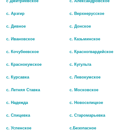
с Дмитриевское
с. Александровское
с. Арзгир
с. Верхнерусское
с. Дивное
с. Донское
БРАВАДИН 5МГ. №28 ТАБ. П/
БРАВАДИН 5МГ. №28 ТАБ. П/
с. Ивановское
с. Казьминское
П/О
П/О 2796
с. Кочубеевское
с. Красногвардейское
547
565
с. Краснокумское
с. Кугульта
В КОРЗИНУ
В КОРЗИНУ
с. Курсавка
с. Левокумское
с. Летняя Ставка
с. Московское
с. Надежда
с. Новоселицкое
с. Спицевка
с. Старомарьевка
с. Успенское
с.Безопасное