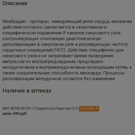
Описание
Ивабрадин - препарат, замедляющий ритм сердца, механизм
действия которого заключается в селективном и
специфическом подавлении If каналов синусового узла,
контролирующих спонтанную диастолическую
деполяризацию в синусовом узле и регулирующую частоту
сердечных сокращений (ЧСС). Действие специфично для
синусового узла и не затрагивает время проведения
импульсов по внутрипредсердным, предсердно-
желудочковым и внутрижелудочковым проводящим путям, а
также сократительную способность миокарда. Процессы
реполяризации желудочков остаются без изменения
Наличие в аптеках
БИО АГЛФ №189 г.Ставрополь Пирогова 5/3
остаток:
1
цена: 690 руб.