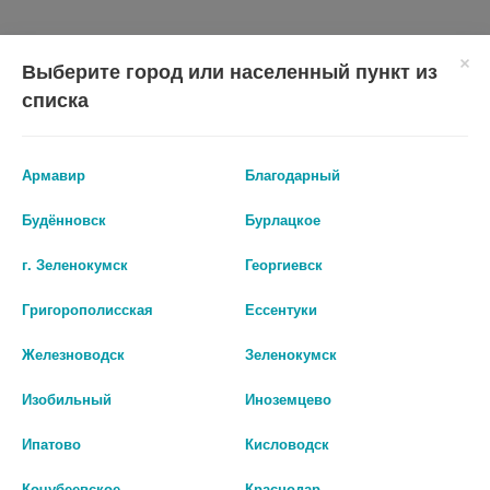
Выберите город или населенный пункт из
списка
Армавир
Благодарный
Показать все ...
Будённовск
Бурлацкое
г. Зеленокумск
Георгиевск
Аналоги по действию
Григорополисская
Ессентуки
Железноводск
Зеленокумск
Изобильный
Иноземцево
Ипатово
Кисловодск
Кочубеевское
Краснодар