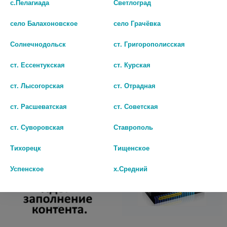
с.Пелагиада
Светлоград
село Балахоновское
село Грачёвка
Солнечнодольск
ст. Григорополисская
БРАВАДИН 7,5МГ. №28 ТАБ.
БРАВАДИН 7,5МГ. №28 ТАБ.
П/П/О 7871
П/П/О 2819
ст. Ессентукская
ст. Курская
567
622
ст. Лысогорская
ст. Отрадная
В КОРЗИНУ
В КОРЗИНУ
ст. Расшеватская
ст. Советская
ст. Суворовская
Ставрополь
Тихорецк
Тищенское
Успенское
х.Средний