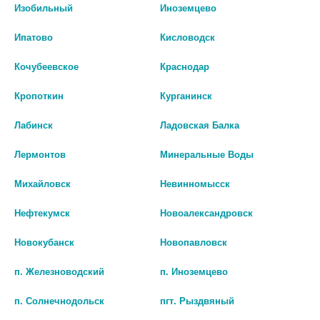
Изобильный
Иноземцево
Ипатово
Кисловодск
Кочубеевское
Краснодар
Кропоткин
Курганинск
Лабинск
Ладовская Балка
ОРО-ФОРТ 0,0015/МЛ 30МЛ
БЕНЗИДАМИН ДС 0,3% 15МЛ
Лермонтов
Минеральные Воды
ФЛАК СПРЕЙ Д/МЕСТ ПРИМ
СПРЕЙ Д/МЕСТ ПРИМ
Михайловск
Невинномысск
нет в наличии
359
Нефтекумск
Новоалександровск
В КОРЗИНУ
В КОРЗИНУ
Новокубанск
Новопавловск
п. Железноводский
п. Иноземцево
п. Солнечнодольск
пгт. Рыздвяный