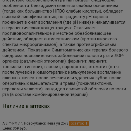
особенности: бензидамин является слабым основанием
(тогда как большинство НПВС слабые кислоты), обладает
высокой липофильностью, по градиенту pH хорошо
проникает в очаг воспаления (где рН ниже) и накапливается
в терапевтических концентрациях. Оказывает
противовоспалительное и местное обезболивающее
действие, обладает антисептическим (против широкого
спектра микроорганизмов), а также противогрибковым
действием. Показания: Симптоматическая терапия болевого
синдрома воспалительных заболеваний полости рта и ЛОР-
органов (различной этиологии): фарингит, ларингит,
тонзиллит: гингивит, глоссит, пародонтоз, стоматит (в т.ч.
после лучевой и химиотерапии): калькулезное воспаление
слюнных желез: после лечения или удаления зубов: после
оперативных вмешательств и травм (тонзиллэктомия,
переломы челюсти): кандидоз слизистой оболочки полости
рта (в составе комбинированной терапии).
Наличие в аптеках
АГЛФ №17 г. Новокубанск Нева ул 25/3
остаток:
1
цена: 359 руб.