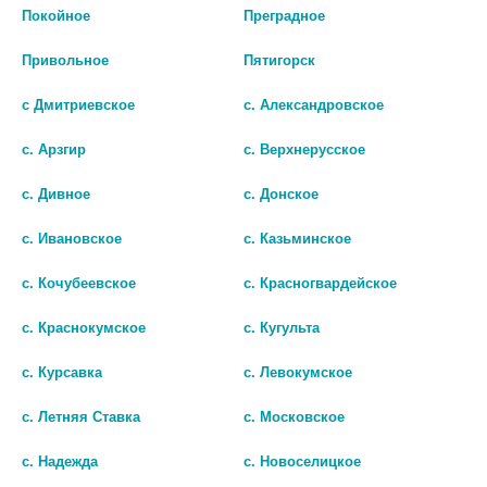
Покойное
Преградное
Привольное
Пятигорск
с Дмитриевское
с. Александровское
с. Арзгир
с. Верхнерусское
БЕНЗИДАМИН ДС 0,15%
ФАРИНОРМ БЕНЗИДАМИН
с. Дивное
с. Донское
30МЛ СПРЕЙ Д/МЕСТ ПРИМ
0,255МГ/ДОЗА СПРЕЙ Д/
с. Ивановское
с. Казьминское
МЕСТН ПРИМ ДОЗИР 30МЛ
388
1975
с. Кочубеевское
с. Красногвардейское
В КОРЗИНУ
390
с. Краснокумское
с. Кугульта
В КОРЗИНУ
с. Курсавка
с. Левокумское
с. Летняя Ставка
с. Московское
с. Надежда
с. Новоселицкое