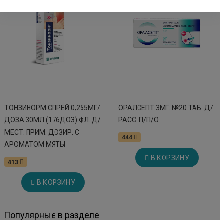
ТОНЗИНОРМ СПРЕЙ 0,255МГ/
ОРАЛСЕПТ 3МГ. №20 ТАБ. Д/
ДОЗА 30МЛ (176ДОЗ) ФЛ. Д/
РАСС. П/П/О
МЕСТ. ПРИМ. ДОЗИР. С
444
АРОМАТОМ МЯТЫ
В КОРЗИНУ
413
В КОРЗИНУ
Популярные в разделе