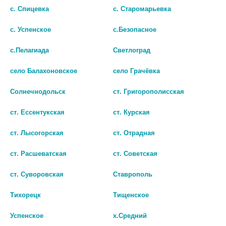
с. Спицевка
с. Старомарьевка
с. Успенское
с.Безопасное
с.Пелагиада
Светлоград
село Балахоновское
село Грачёвка
Солнечнодольск
ст. Григорополисская
ФАРИНОРМ®БЕНЗИДАМИН
ГРИН БРИН СПРЕЙ Д/МЕСТ.
ст. Ессентукская
ст. Курская
ФОРТЕ 0,510МГ/ДОЗА СПРЕЙ
ПРИМ. ДОЗИР. 0,255МГ/
Д/МЕСТН ПРИМ ДОЗИР
ДОЗА 160ДОЗ ФЛ. 30МЛ
ст. Лысогорская
ст. Отрадная
15МЛ
404
ст. Расшеватская
ст. Советская
399
В КОРЗИНУ
ст. Суворовская
Ставрополь
В КОРЗИНУ
Тихорецк
Тищенское
Успенское
х.Средний