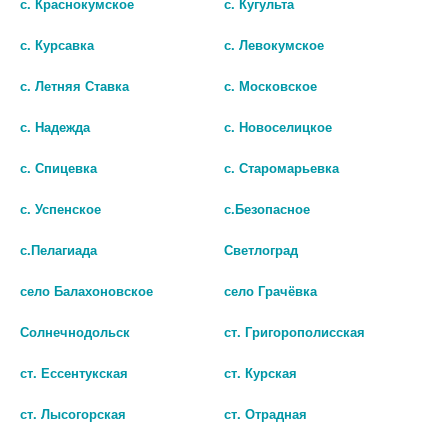
с. Краснокумское
с. Кугульта
с. Курсавка
с. Левокумское
с. Летняя Ставка
с. Московское
с. Надежда
с. Новоселицкое
с. Спицевка
с. Старомарьевка
ЭЛИКСИР ГРУДНОЙ 25МЛ.
ЭЛИКСИР ГРУДНОЙ 25МЛ.
ФЛ. /ЯРОСЛАВСКАЯ ФФ/
ФЛ. /ТУЛЬСКАЯ ФФ/ 2861
с. Успенское
с.Безопасное
141
144
с.Пелагиада
Светлоград
В КОРЗИНУ
В КОРЗИНУ
село Балахоновское
село Грачёвка
Солнечнодольск
ст. Григорополисская
ст. Ессентукская
ст. Курская
ст. Лысогорская
ст. Отрадная