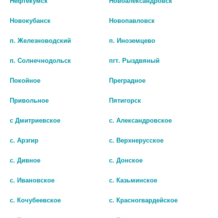
Нефтекумск
Новоалександровск
Новокубанск
Новопавловск
п. Железноводский
п. Иноземцево
п. Солнечнодольск
пгт. Рыздвяный
Покойное
Преградное
Привольное
Пятигорск
ЭЛИКСИР ГРУДНОЙ 25МЛ.
ЭЛИКСИР ГРУДНОЙ 25МЛ.
ФЛ. /КИРОВСКАЯ ФФ/
ФЛ. /ИВАНОВСКАЯ ФФ/
с Дмитриевское
с. Александровское
76
108
с. Арзгир
с. Верхнерусское
В КОРЗИНУ
В КОРЗИНУ
с. Дивное
с. Донское
с. Ивановское
с. Казьминское
с. Кочубеевское
с. Красногвардейское