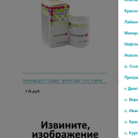
Красн
Лабин
Минер
Нефте
Новоп
п. Со
Прегр
ЭХИНАЦЕЯ П 205МГ. №100 ТАБ. П/О /ПАРАФАРМ/
АРТЛАЙФ Т
с Дми
176 руб.
1 860 руб
с. Вер
с. Ива
с. Кра
с. Кур