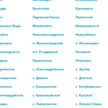
одар
Кропоткин
Курганинск
ск
Ладовская Балка
Лермонтов
альные Воды
Михайловск
Невинномысск
кумск
Новоалександровск
Новокубанск
авловск
п. Железноводский
п. Иноземцево
лнечнодольск
пгт. Рыздвяный
Покойное
адное
Привольное
Пятигорск
РИОВЕТАЛ 60 КАПС.
МУМИЕ АЛТАЙСКОЕ №20 ТАБ. /Н
триевское
с. Александровское
с. Арзгир
.
108 руб.
хнерусское
с. Дивное
с. Донское
новское
с. Казьминское
с. Кочубеевское
сногвардейское
с. Краснокумское
с. Кугульта
савка
с. Левокумское
с. Летняя Ставка