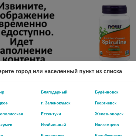
рите город или населенный пункт из списка
RISINGSTAR МАСЛО ЧЕРНОГО ТМИНА С Q10 И КАРОТИНОИДАМИ N60 КАПС ПО 690МГ
*NOW СПИРУЛИНА 500МГ. №100 Т
ир
Благодарный
Будённовск
1 542 руб.
цкое
г. Зеленокумск
Георгиевск
рополисская
Ессентуки
Железноводск
окумск
Изобильный
Иноземцево
во
Кисловодск
Кочубеевское