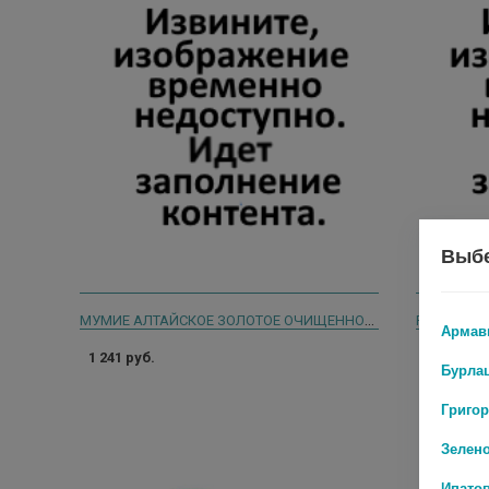
Выбе
МУМИЕ АЛТАЙСКОЕ ЗОЛОТОЕ ОЧИЩЕННОЕ 200МГ. №200 ТАБ. /ЭВАЛАР/
Армав
1 241 руб.
780 руб.
Бурла
Григо
Зелен
Ипато