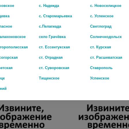
ковское
с. Надежда
с. Новоселицкое
цевка
с. Старомарьевка
с. Успенское
пасное
с.Пелагиада
Светлоград
Балахоновское
село Грачёвка
Солнечнодольск
игорополисская
ст. Ессентукская
ст. Курская
согорская
ст. Отрадная
ст. Расшеватская
00МГ. №120 КАПС.
ЦЫГАПАН 200МГ. №60 КАПС.
ветская
ст. Суворовская
Ставрополь
.
1 173 руб.
ецк
Тищенское
Успенское
дний