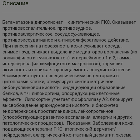
Описание
Бетаметазона дипропионат – синтетический ГКС. Оказывает
противовоспалительное, противозудное,
противоаллергическое, сосудосуживающее,
противоэкссудативное и антипролиферативное действие.
При нанесении на поверхность кожи суживает сосуды,
снимает зуд, снижает выделение медиаторов воспаления (из
эозинофилов и тучных клеток), интерлейкинов 1 и 2, гамма-
интерферона (из лимфоцитов и макрофагов), тормозит
активность и понижает проницаемость сосудистой стенки.
Взаимодействует со специфическими рецепторами в
цитоплазме клетки, стимулирует синтез матричной
рибонуклеиновой кислоты, индуцирующей образование
белков, в т.ч. липокортина, опосредующих клеточные
эффекты. Липокортин угнетает фосфолипазу А2, блокирует
высвобождение арахидоновой кислоты и биосинтез
эндоперекисей, простагландинов, лейкопротеинов
(способствующих развитию воспаления, аллергии и других
патологических процессов). Показания: Заболевания кожи,
поддающиеся терапии ГКС: атопический дерматит/
нейродермит, аллергический контактный дерматит, экзема