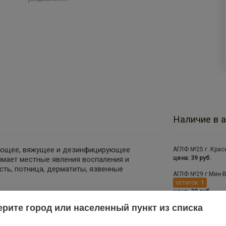
Наличие в а
ующее, вяжущее и дезинфицирующее
АГЛФ №25 г. Крас
цена: 39 руб.
имает местные явления воспаления и
ть, потница, дерматиты, язвенные
АГЛФ №29 г.Мин-В
остаток:
1
цена: 39 руб.
рите город или населенный пункт из списка
АГЛФ №3 г. Армави
цена: 39 руб.