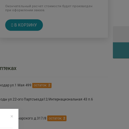
Окончательный расчет стоимости будет произведен
при оформлении заказа.
В КОРЗИНУ
птеках
нодар ул.1 Мая 499
остаток:
2
оды ул.22-ого Партсъезда12/Интернациональная 43 п.6
р ул. Луначарского д.317/8
остаток:
2