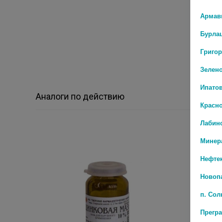
Армав
Бурла
Григо
Зелен
Ипато
Аналоги по действию
Красн
Лабин
Минер
Нефте
Новоп
п. Со
Прегр