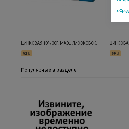
х.Сре
Ц
ИНКОВАЯ 10% 30Г. МАЗЬ /МОСКОВСКАЯ ФФ/
52
59
Популярные в разделе