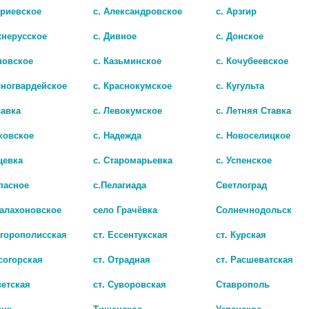
триевское
с. Александровское
с. Арзгир
хнерусское
с. Дивное
с. Донское
новское
с. Казьминское
с. Кочубеевское
сногвардейское
с. Краснокумское
с. Кугульта
савка
с. Левокумское
с. Летняя Ставка
 МАЗЬ 10% 25Г. /УСОЛЬЕ/
ковское
с. Надежда
с. Новоселицкое
44
цевка
с. Старомарьевка
с. Успенское
пасное
с.Пелагиада
Светлоград
Балахоновское
село Грачёвка
Солнечнодольск
игорополисская
ст. Ессентукская
ст. Курская
согорская
ст. Отрадная
ст. Расшеватская
ветская
ст. Суворовская
Ставрополь
ецк
Тищенское
Успенское