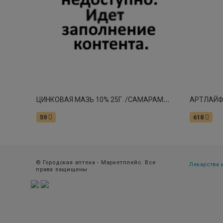
Ц
ИНКОВАЯ МАЗЬ 10% 25Г. /САМАРАМЕДПРОМ/ 6061
АРТЛАЙФ
59
618
© Городская аптека - Маркетплейс. Все
Лекарства
права защищены