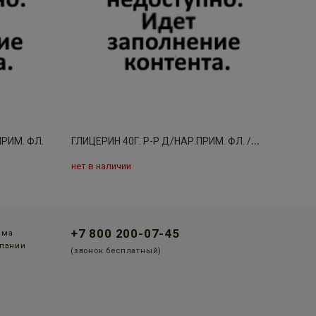
Г
ЛИЦЕРИН 40Г. Р-Р Д/НАР.ПРИМ. ФЛ. /САМАРАМЕДПРОМ/ 6009
ПРИМ. ФЛ.
нет в наличии
+7 800 200-07-45
мма
пании
(звонок бесплатный)