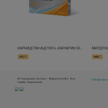
К
АРНИЦЕТИН АЦЕТИЛ-L-КАРНИТИН 500 МГ КАПС №30
937
948
© Городская аптека - Маркетплейс. Все
Лекарства
права защищены