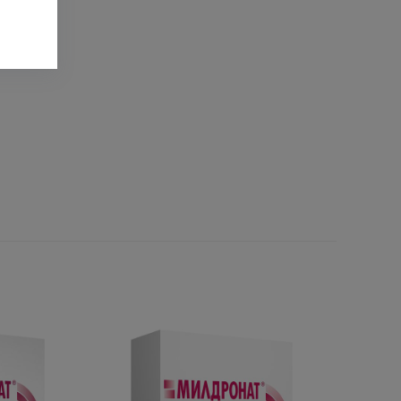
 Кисловодск ул. Широкая 39
остаток:
1
Новоалександровск ул.Толстого 35
остаток:
1
Ставрополь ул.Краснофлотская 103
остаток:
1
Изобильный ул. Колхозная 1 Д
остаток:
2
 Надежда ул. Сляднева 2
остаток:
1
 Ставрополь ул. Октябрьская 202
остаток:
2
.Григорополисская ул.Орджоникидзе зд 43 пом 1
остаток:
1
ин.воды пр-т.22 Партсъезда 86/1
остаток:
1
 Ставрополь ул. Ленина. 410 Круглосуточно
остаток:
1