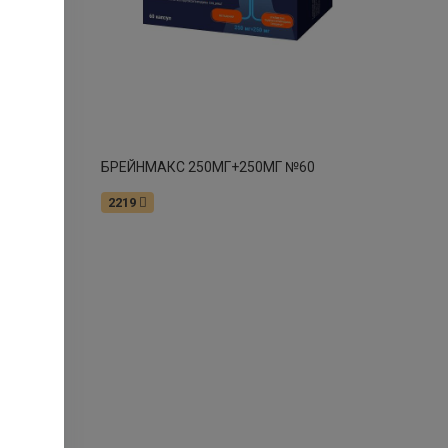
ин.Воды пр. Карла Маркса 84
остаток:
1
 Новоселицкое ул. Школьная 31
остаток:
1
Ставрополь ул.Шпаковская 1 А
остаток:
1
0
БРЕЙНМАКС 250МГ+250МГ №60
 Светлоград ул. Пушкина 25
остаток:
1
2219
Красногвардейское ул.Красная 264/1
остаток:
2
Ставрополь ул.Тухачевского 24/4
остаток:
1
 Ставрополь ул. Пирогова 18/7
остаток:
1
 Светлоград Генерала Воробьева 3
остаток:
1
.Московское ул.Полушина 5
остаток:
1