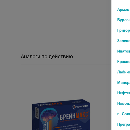
Армав
Бурла
Григо
Зелен
Ипато
Аналоги по действию
Красн
Лабин
Минер
Нефте
Новоп
п. Со
Прегр