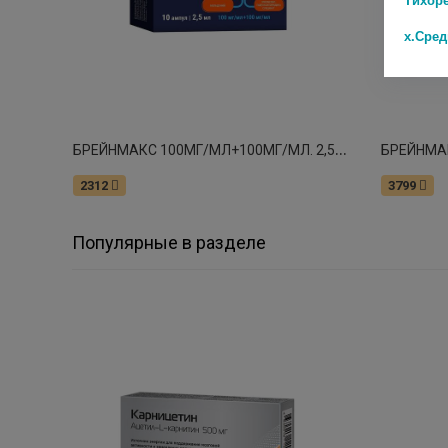
х.Сре
Б
РЕЙНМАКС 100МГ/МЛ+100МГ/МЛ. 2,5МЛ. №10 АМП.Р-Р ДЛЯ В/В И В/М
2312
3799
Популярные в разделе