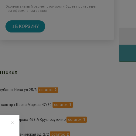
Окончательный расчет стоимости будет произведен
при оформлении заказа.
В КОРЗИНУ
птеках
кубанск Нева ул 25/3
остаток:
2
поль пр-т.Карла Маркса 47/30
остаток:
1
поль ул. Серова 468 А Круглосуточно
остаток:
1
льное ул.Ленинская зд. 2/2
остаток:
2