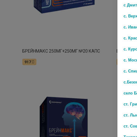
с Дми
с. Вер
с. Ива
с. Кра
с. Кур
БРЕЙНМАКС 250МГ+250МГ №20 КАПС
БРЕЙНМАК
с. Мос
917
1522
с. Спи
с.Безо
село 
ст. Гр
ст. Лы
ст. Со
Тихор