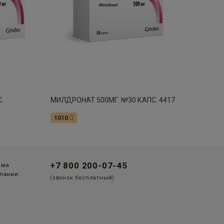
 Ставрополь пер. Макарова 28
остаток:
1
 Ставрополь ул. Мимоз 37 Круглосуточно
остаток:
1
Красногвардейское ул.Заводская 1/3
остаток:
1
Ставрополь Пирогова 5/3
остаток:
1
.
МИЛДРОНАТ 500МГ. №30 КАПС. 4417
таврополь ул. Ленина 208
остаток:
1
1010
таврополь ул.Ленина 104
остаток:
1
таврополь ул. Ленина 470 А Круглосуточно
остаток:
1
+7 800 200-07-45
мма
пании
(звонок бесплатный)
Ставрополь ул. 50 лет ВЛКСМ 16/8 Круглосуточно
остаток:
1
Ставрополь ул. Ломоносова 5а
остаток:
1