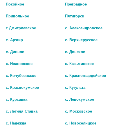
Покойное
Преградное
Привольное
Пятигорск
с Дмитриевское
с. Александровское
с. Арзгир
с. Верхнерусское
с. Дивное
с. Донское
с. Ивановское
с. Казьминское
МЕСТАМИДИН-СЕНС 50МЛ.
МЕСТАМИДИН-СЕНС
Р-Р Д/МЕСТН. НАРУЖН.
PERSONAL MAXI 0.01%
с. Кочубеевское
с. Красногвардейское
ПРИМ. ФЛ.-РАСПЫЛ.КАНЮЛЯ
150МЛ. Р-Р Д/МЕСТН.
с. Краснокумское
с. Кугульта
5352
НАРУЖН. ПРИМ. ФЛ.-
РАСПЫЛ. КАНЮЛЯ 5253
403
с. Курсавка
с. Левокумское
598
В КОРЗИНУ
с. Летняя Ставка
с. Московское
В КОРЗИНУ
с. Надежда
с. Новоселицкое