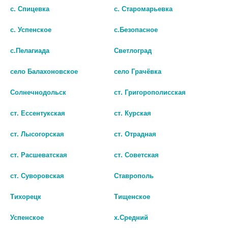
с. Спицевка
с. Старомарьевка
с. Успенское
с.Безопасное
с.Пелагиада
Светлоград
село Балахоновское
село Грачёвка
Солнечнодольск
ст. Григорополисская
ст. Ессентукская
ст. Курская
ст. Лысогорская
ст. Отрадная
ОКТЕНИСЕПТ 50МЛ. СР-ВО
ОКТЕНИСЕПТ 250МЛ. СР-ВО
Д/НАР. ПРИМ. ФЛ. СПРЕЙ
Д/НАР. ПРИМ. ФЛ.
ст. Расшеватская
ст. Советская
956
1865
ст. Суворовская
Ставрополь
В КОРЗИНУ
В КОРЗИНУ
Тихорецк
Тищенское
Успенское
х.Средний