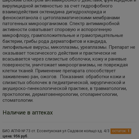
вирулицидной активностью за счет гидрофобного
взаимодействия октенидина дигидрохлорида и
феноксиэтанола с цитоплазматическими мембранами
патогенных микроорганизмов. Спектр антимикробной
активности охватывает споровую и аспорогенную
микрофлору, грамположительные и грамотрицательные
бактерии, грибы рода дерматофитов и кандида,
липофильные вирусы, микоплазмы, уреаплазмы. Препарат не
оказывает токсического действия и практически не
всасывается через слизистые оболочки, кожу и раневые
поверхности, уничтожает микроорганизмы, не повреждая
клетки тканей. Применение препарата способствует
заживлению ран, ожогов. Показания: обработки кожи и
слизистых оболочек в педиатрической, хирургической и
акушерско-гинекологической практике, в травматологии,
проктологии, дерматовенерологии, отоларингологии,
стоматологии.
Наличие в аптеках
БИО АГЛФ № 73 ст. Ессентукская ул Садовое кольцо зд. 4/3
остаток:
1
цена: 956 руб.