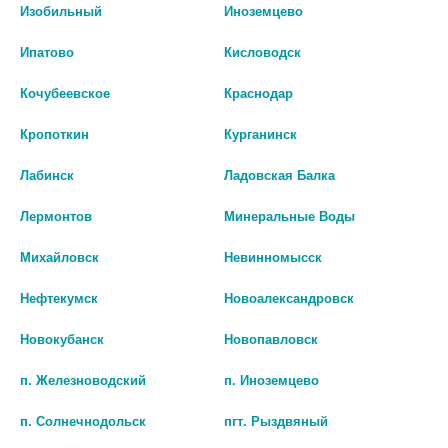
Изобильный
Иноземцево
Ипатово
Кисловодск
Кочубеевское
Краснодар
Кропоткин
Курганинск
Лабинск
Ладовская Балка
МЕСТАМИДИН-СЕНС 50МЛ.
МЕСТАМИДИН-СЕНС DAILY Р-
Лермонтов
Минеральные Воды
Р-Р Д/МЕСТН. НАРУЖН.
Р Д/МЕСТ. И НАР. ПРИМ. ФЛ.
ПРИМ. ФЛ.-КАП. 5444
С РАСПЫЛЯЮЩ.
Михайловск
Невинномысск
УСТРОЙСТВОМ 50МЛ №1
340
Нефтекумск
Новоалександровск
403
В КОРЗИНУ
Новокубанск
Новопавловск
В КОРЗИНУ
п. Железноводский
п. Иноземцево
п. Солнечнодольск
пгт. Рыздвяный