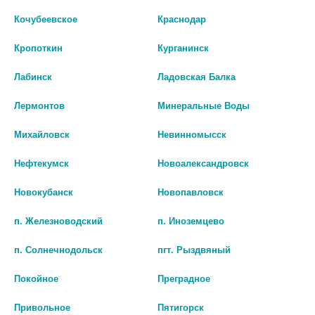
цена: 212 руб.
Кочубеевское
Краснодар
АГЛФ №2 г. Армавир ул. Энгельса 6
остаток:
2
цена: 212 руб.
Кропоткин
Курганинск
АГЛФ №24 г. Армавир ул. Ефремова 123
остаток:
4
цена: 212 руб.
Лабинск
Ладовская Балка
АГЛФ №28 г.Михайловск ул.Рабочая 1/1
остаток:
1
Лермонтов
Минеральные Воды
цена: 212 руб.
АГЛФ №3 г. Армавир ул. Луначарского д.317/8
остаток:
1
Михайловск
Невинномысск
цена: 212 руб.
Показать все ...
Нефтекумск
Новоалександровск
АГЛФ №5 г. Армавир ул. Новороссийская 129
остаток:
2
цена: 212 руб.
Новокубанск
Новопавловск
Аналоги по действию
БИО АГЛФ № 167 г.Михайловск ул.Выставочная д.28
остаток:
1
цена: 212 руб.
п. Железноводский
п. Иноземцево
БИО АГЛФ № 20 г. Михайловск ул. Головищенская зд. 1.
остаток:
1
цена: 212 руб.
п. Солнечнодольск
пгт. Рыздвяный
БИО АГЛФ № 23 г. Ставрополь ул. генерала Маргелова д. 9/1
остаток:
1
Покойное
Преградное
цена: 212 руб.
БИО АГЛФ № 54 г. Михайловск Ленина 1/1 Круглосуточно
остаток:
1
Привольное
Пятигорск
цена: 212 руб.