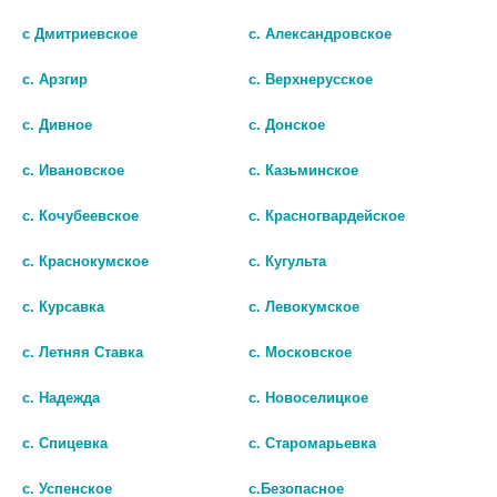
БИО АГЛФ № 71 г. Ставрополь ул.Рогожникова д.25 п25
остаток:
1
с Дмитриевское
с. Александровское
цена: 212 руб.
с. Арзгир
с. Верхнерусское
БИО АГЛФ №10 . Мин.Воды пр. Карла Маркса 84
остаток:
3
цена: 212 руб.
с. Дивное
с. Донское
БИО АГЛФ №145 г.Ставрополь Пригородная 221
остаток:
2
цена: 212 руб.
с. Ивановское
с. Казьминское
ДЕКАРИС 50МГ. №2 ТАБ. /
ДЕКАРИС 150МГ. №1 ТАБ./
БИО АГЛФ №147 г. Ставрополь ул. Октябрьская 202
остаток:
1
ГЕДЕОН РИХТЕР/ 6794
ГЕДЕОН РИХТЕР/ 5635
цена: 212 руб.
с. Кочубеевское
с. Красногвардейское
БИО АГЛФ №151 г. Железноводск ул. Чапаева д.31
остаток:
1
212
217
с. Краснокумское
с. Кугульта
цена: 212 руб.
В КОРЗИНУ
В КОРЗИНУ
БИО АГЛФ №175 г.Краснодар ул.Баварская 8 пом. 262
остаток:
4
с. Курсавка
с. Левокумское
цена: 212 руб.
с. Летняя Ставка
с. Московское
БИО АГЛФ №37 г. Кисловодск пр. Победы 6
остаток:
4
цена: 212 руб.
с. Надежда
с. Новоселицкое
БИО АГЛФ №42 п.Иноземцево ул.50 лет октября 8В
остаток:
3
цена: 212 руб.
с. Спицевка
с. Старомарьевка
БИО АГЛФ №47 г. Михайловск ул. Ленина 111
остаток:
1
цена: 212 руб.
с. Успенское
с.Безопасное