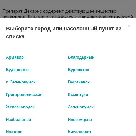
Препарат Декарис содержит действующее вещество
левамизол. Левамизол относится к фармакотерапевтической
группе антигельминтных средств, производных
Выберите город или населенный пункт из
бензимидазола, который применяется для лечения
определенных видов паразитарных инвазий гельминтами.
списка
Пораженные левамизолом нематоды удаляются из
организма нормальной перистальтикой кишечника обычно в
течение 24 часов после приема препарата. ПОКАЗАНИЯ :
Армавир
Благодарный
Препарат Декарис, 50 мг, таблетки, показан к применению у
взрослых и детей старше 3 лет для лечения заболеваний,
вызванных следующими видами желудочно-кишечных
Будённовск
Бурлацкое
гельминтов: - Ascaris lumbricoides, - Necator americanus, -
Ancylostoma duodenale. Если улучшение не наступило или Вы
г. Зеленокумск
Георгиевск
чувствуете ухудшение, необходимо обратиться к врачу.
Григорополисская
Ессентуки
Наличие в аптеках
Железноводск
Зеленокумск
АГЛФ №10 с.Спицевка ул.Красная 32
остаток:
2
Изобильный
Иноземцево
цена: 212 руб.
Ипатово
Кисловодск
АГЛФ №17 г. Новокубанск Нева ул 25/3
остаток:
1