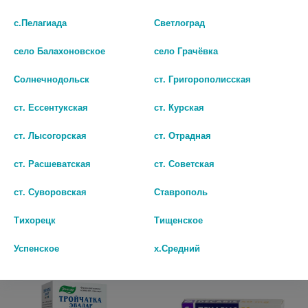
БИО АГЛФ №48 г. Ставрополь ул. Тухачевского 20/1 Круглосуточно
с.Пелагиада
Светлоград
остаток:
1
цена: 212 руб.
село Балахоновское
село Грачёвка
БИО АГЛФ №5 г. Ставрополь пер. Шеболдаева 8
остаток:
3
цена: 212 руб.
Солнечнодольск
ст. Григорополисская
БИО АГЛФ №52 г. Ставрополь тупик Монастырский 2а
остаток:
2
ДЕКАРИС 150МГ. №1 ТАБ. /
ДЕКАРИС 50МГ. №2 ТАБ. /
цена: 212 руб.
ст. Ессентукская
ст. Курская
ГЕДЕОН РИХТЕР/ 6800
ГЕДЕОН РИХТЕР/ 5642
БИО АГЛФ №65 г. Ставрополь ул. Октябрьская 186/1
остаток:
1
ст. Лысогорская
ст. Отрадная
217
227
цена: 212 руб.
БИО АГЛФ №9 с. Александровское ул. Московская 2 Круглосуточно
ст. Расшеватская
ст. Советская
В КОРЗИНУ
В КОРЗИНУ
остаток:
2
цена: 212 руб.
ст. Суворовская
Ставрополь
БИО АГЛФ №92 г. Ставрополь ул. Доваторцев 75 а
остаток:
1
Популярные в разделе
цена: 212 руб.
Тихорецк
Тищенское
БИО АГЛФ №94 с. Курсавка ул. Войтика 205 А
остаток:
1
Успенское
х.Средний
цена: 212 руб.
БИО АП №36 г. Ставрополь пр. Кулакова 29 А Круглосуточно
остаток:
1
цена: 212 руб.