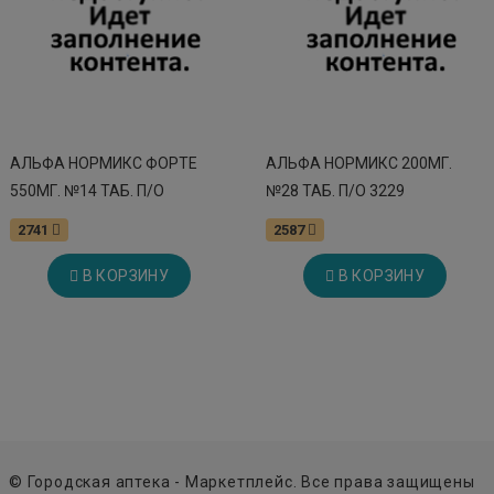
БИО АГЛФ № 73 ст. Ессентукская ул Садовое кольцо зд. 4/3
остаток:
1
цена: 2 206 руб.
БИО АГЛФ № 74 с. Тищенское ул. Мира 5а
остаток:
1
цена: 2 206 руб.
БИО АГЛФ № 76 г. Ставрополь Доваторцев 90 к 1 п.859
остаток:
1
цена: 2 206 руб.
АЛЬФА НОРМИКС ФОРТЕ
АЛЬФА НОРМИКС 200МГ.
БИО АГЛФ № 83 г. Ессентуки Маркова 76
остаток:
1
550МГ. №14 ТАБ. П/О
№28 ТАБ. П/О 3229
цена: 2 206 руб.
2741
2587
БИО АГЛФ № 87 г. Ставрополь ул. Полеводческая 1
остаток:
1
цена: 2 206 руб.
В КОРЗИНУ
В КОРЗИНУ
БИО АГЛФ № 95 г. Невинномысск пер. Крымский 6 п3
остаток:
1
цена: 2 206 руб.
БИО АГЛФ № 96 г. Михайловск ул. Пушкина 4/1
остаток:
1
цена: 2 206 руб.
БИО АГЛФ №10 . Мин.Воды пр. Карла Маркса 84
остаток:
1
цена: 2 206 руб.
БИО АГЛФ №101 с. Надежда ул. Советская 139 А
остаток:
1
цена: 2 206 руб.
© Городская аптека - Маркетплейс. Все права защищены