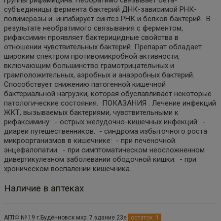
субъединицы фермента бактерий ДНК-зависимой РНК-
полимеразы и ингибирует синтез РНК и белков бактерий. В
результате необратимого связывания с ферментом,
рифаксимин проявляет бактерицидные свойства в
отношении чувствительных бактерий. Препарат обладает
широким спектром противомикробной активности,
включающим большинство грамотрицательных и
грамположительных, аэробных и анаэробных бактерий.
Способствует снижению патогенной кишечной
бактериальной нагрузки, которая обуславливает некоторые
патологические состояния. ПОКАЗАНИЯ : Лечение инфекций
ЖКТ, вызываемых бактериями, чувствительными к
рифаксимину: - острых желудочно-кишечных инфекций: -
диареи путешественников: - синдрома избыточного роста
микроорганизмов в кишечнике: - при печеночной
энцефалопатии: - при симптоматическом неосложненном
дивертикулезном заболевании ободочной кишки: - при
хроническом воспалении кишечника.
Наличие в аптеках
АГЛФ № 19 г.Будённовск мкр. 7 здание 23е
остаток:
1