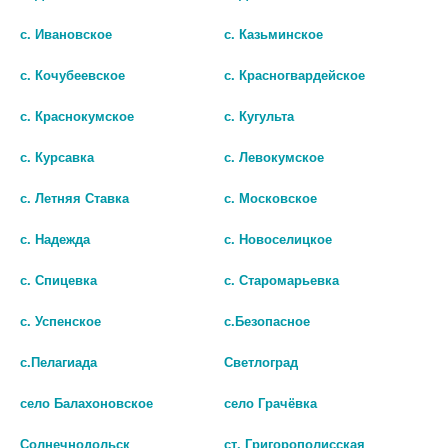
с. Ивановское
с. Казьминское
с. Кочубеевское
с. Красногвардейское
с. Краснокумское
с. Кугульта
с. Курсавка
с. Левокумское
с. Летняя Ставка
с. Московское
с. Надежда
с. Новоселицкое
с. Спицевка
с. Старомарьевка
Ц
ЕФОПЕРАЗОН+СУЛЬБАКТАМ
БАКЦЕФОРТ 1,0+1,0 №1 ФЛ.
с. Успенское
с.Безопасное
1+1Г. N1 ФЛАК. ПОР. Д/Р-РА
ПОР. Д/Р-РА В/В В/М
В/В В/М /РУЗФАРМА/ 1771
246
с.Пелагиада
Светлоград
165
В КОРЗИНУ
село Балахоновское
село Грачёвка
В КОРЗИНУ
Солнечнодольск
ст. Григорополисская