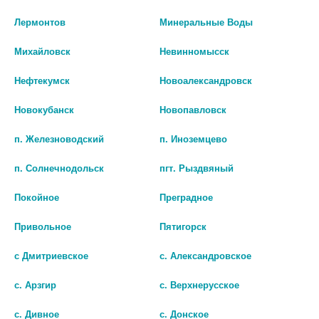
Наличие в аптеках
Лермонтов
Минеральные Воды
БИО АГЛФ № 107 г. Ставрополь ул.Октябрьская 127
остаток:
5
Михайловск
Невинномысск
цена: 165 руб.
Нефтекумск
Новоалександровск
БИО АГЛФ № 170 ст. Курская ул. Ессентукская д.25
остаток:
10
цена: 165 руб.
Новокубанск
Новопавловск
БИО АГЛФ №15 г.Мин.воды пр-т.22 Партсъезда 86/1
остаток:
5
цена: 165 руб.
п. Железноводский
п. Иноземцево
БИО АГЛФ №205 с. Арзгир Базалеева 15
остаток:
8
цена: 165 руб.
п. Солнечнодольск
пгт. Рыздвяный
Покойное
Преградное
Привольное
Пятигорск
Показать все ...
с Дмитриевское
с. Александровское
с. Арзгир
с. Верхнерусское
Аналоги по действию
с. Дивное
с. Донское