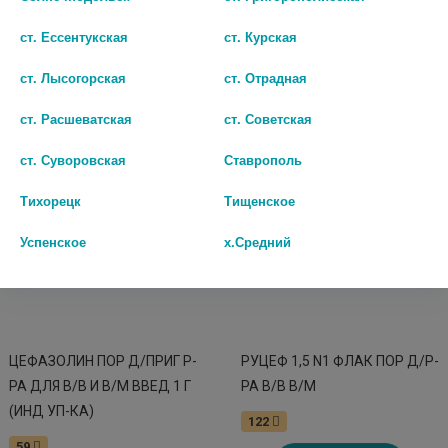
ст. Ессентукская
ст. Курская
Популярные в разделе
ст. Лысогорская
ст. Отрадная
ст. Расшеватская
ст. Советская
ст. Суворовская
Ставрополь
Тихорецк
Тищенское
Успенское
х.Средний
ЦЕФАЗОЛИН ПОР Д/ПРИГ Р-
РУЦЕФ 1,5 N1 ФЛАК ПОР Д/Р-
РА ДЛЯ В/В И В/М ВВЕД 1 Г
РА В/В В/М
(ИНД УП-КА)
122
59