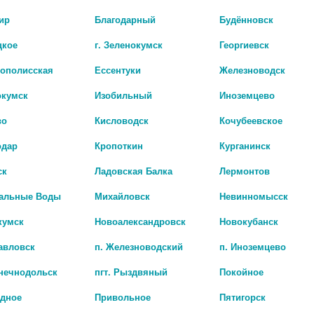
Производитель оставляет за собой право изменять
внешний вид и описание товара без предварительного
ир
Благодарный
Будённовск
уведомления.
цкое
г. Зеленокумск
Георгиевск
рополисская
Ессентуки
Железноводск
окумск
Изобильный
Иноземцево
во
Кисловодск
Кочубеевское
одар
Кропоткин
Курганинск
ск
Ладовская Балка
Лермонтов
Наличие в а
альные Воды
Михайловск
Невинномысск
кумск
Новоалександровск
Новокубанск
БИО АГЛФ №98 с. 
авловск
п. Железноводский
п. Иноземцево
цена: 1 657 руб.
лнечнодольск
пгт. Рыздвяный
Покойное
адное
Привольное
Пятигорск