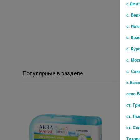
с Дми
с. Вер
с. Ива
с. Кра
с. Кур
с. Мос
с. Спи
Популярные в разделе
с.Безо
село 
ст. Гр
ст. Лы
ст. Со
Тихор