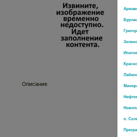
Армав
Бурла
Григо
Зелен
Ипато
Красн
Лабин
Описание
Минер
Нефте
Новоп
п. Со
Прегр