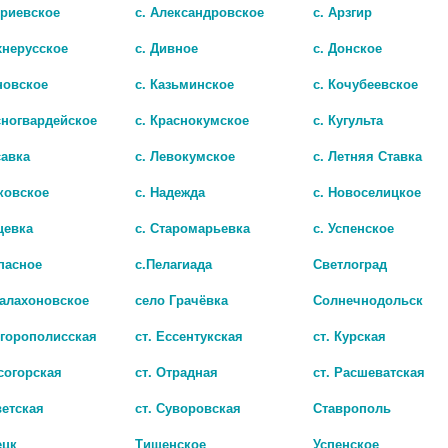
триевское
с. Александровское
с. Арзгир
хнерусское
с. Дивное
с. Донское
новское
с. Казьминское
с. Кочубеевское
сногвардейское
с. Краснокумское
с. Кугульта
Показать все ..
савка
с. Левокумское
с. Летняя Ставка
ковское
с. Надежда
с. Новоселицкое
цевка
с. Старомарьевка
с. Успенское
пасное
с.Пелагиада
Светлоград
Балахоновское
село Грачёвка
Солнечнодольск
игорополисская
ст. Ессентукская
ст. Курская
согорская
ст. Отрадная
ст. Расшеватская
ветская
ст. Суворовская
Ставрополь
ецк
Тищенское
Успенское