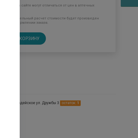
Цены на сайте могут отличаться от цен в аптечных
пунктах.
Окончательный расчет стоимости будет произведен
при оформлении заказа.
В КОРЗИНУ
птеках
Красногвардейское ул. Дружбы 3
остаток:
1