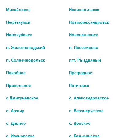
Наличие в аптеках
Михайловск
Невинномысск
БИО АГЛФ №78 ст. Суворовская ул. Левчишина 22
остаток:
1
Нефтекумск
Новоалександровск
цена: 5 782 руб.
Новокубанск
Новопавловск
п. Железноводский
п. Иноземцево
п. Солнечнодольск
пгт. Рыздвяный
Покойное
Преградное
Привольное
Пятигорск
с Дмитриевское
с. Александровское
Показать все ...
с. Арзгир
с. Верхнерусское
с. Дивное
с. Донское
Популярные в разделе
с. Ивановское
с. Казьминское