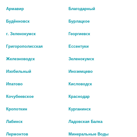
со специалистом.
Армавир
Благодарный
Производитель оставляет за собой право изменять внешний вид и
описание товара без предварительного уведомления.
Будённовск
Бурлацкое
г. Зеленокумск
Георгиевск
5782
Григорополисская
Ессентуки
Цены на сайте могут отличаться от цен в аптечных пунктах.
Железноводск
Зеленокумск
Окончательный расчет стоимости будет произведен при
оформлении заказа.
Изобильный
Иноземцево
В КОРЗИНУ
Ипатово
Кисловодск
Кочубеевское
Краснодар
Кропоткин
Курганинск
Описание
Лабинск
Ладовская Балка
Лермонтов
Минеральные Воды