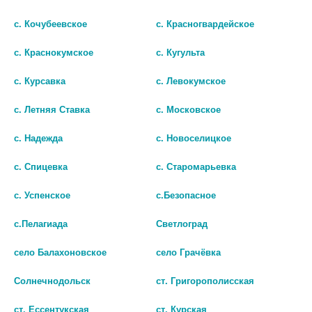
с. Кочубеевское
с. Красногвардейское
с. Краснокумское
с. Кугульта
с. Курсавка
с. Левокумское
с. Летняя Ставка
с. Московское
с. Надежда
с. Новоселицкое
с. Спицевка
с. Старомарьевка
с. Успенское
с.Безопасное
ТОНОМЕТР UB-201 АВТОМАТ
ОМРОН ТОНОМЕТР M2 ПЛЮС
НА ЗАПЯСТЬЕ /AND/
АДАПТЕР УНИВЕРС.
с.Пелагиада
Светлоград
МАНЖЕТА /АРТ.HEM-7119-
2507
ARU/ [OMRON]
село Балахоновское
село Грачёвка
В КОРЗИНУ
4793
Солнечнодольск
ст. Григорополисская
В КОРЗИНУ
ст. Ессентукская
ст. Курская