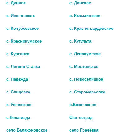
с. Дивное
с. Донское
с. Ивановское
с. Казьминское
Популярные в разделе
с. Кочубеевское
с. Красногвардейское
с. Краснокумское
с. Кугульта
с. Курсавка
с. Левокумское
с. Летняя Ставка
с. Московское
с. Надежда
с. Новоселицкое
с. Спицевка
с. Старомарьевка
с. Успенское
с.Безопасное
с.Пелагиада
Светлоград
ПРИНАДЛЕЖНОСТИ ДЛЯ
БИ ВЕЛЛ ИНГАЛЯТОР МЕД.
село Балахоновское
село Грачёвка
ИНГАЛЯТОРА AMNB-500 /
КОМПРЕС. НЕБУЛАЙЗЕР MED-
НАБОР N2/
130 [B.WELL]