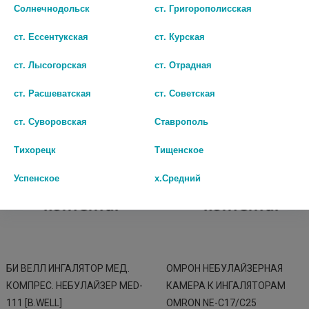
Солнечнодольск
ст. Григорополисская
нет в наличии
3029
ст. Ессентукская
ст. Курская
В КОРЗИНУ
В КОРЗИНУ
ст. Лысогорская
ст. Отрадная
ст. Расшеватская
ст. Советская
ст. Суворовская
Ставрополь
Тихорецк
Тищенское
Успенское
х.Средний
БИ ВЕЛЛ ИНГАЛЯТОР МЕД.
ОМРОН НЕБУЛАЙЗЕРНАЯ
КОМПРЕС. НЕБУЛАЙЗЕР MED-
КАМЕРА К ИНГАЛЯТОРАМ
111 [B.WELL]
OMRON NE-С17/С25