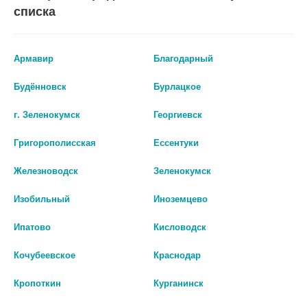
списка
Армавир
Благодарный
Перед применением необходимо проконсультироваться
со специалистом.
Будённовск
Бурлацкое
Производитель оставляет за собой право изменять внешний вид и
г. Зеленокумск
Георгиевск
описание товара без предварительного уведомления.
Григорополисская
Ессентуки
326
Железноводск
Зеленокумск
Цены на сайте могут отличаться от цен в аптечных пунктах.
Изобильный
Иноземцево
Окончательный расчет стоимости будет произведен при
оформлении заказа.
Ипатово
Кисловодск
Кочубеевское
Краснодар
В КОРЗИНУ
Кропоткин
Курганинск