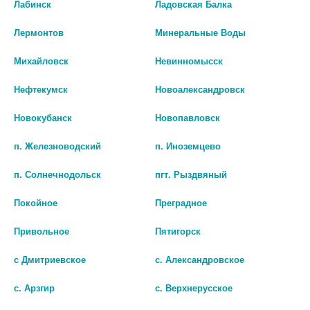
Лабинск
Ладовская Балка
Описание
Лермонтов
Минеральные Воды
Михайловск
Невинномысск
Наличие в аптеках
Нефтекумск
Новоалександровск
Новокубанск
Новопавловск
АГЛФ № 1 г.Будённовск ул.Ленинская 57А
остаток:
1
цена: 326 руб.
п. Железноводский
п. Иноземцево
БИО АГЛФ №78 ст. Суворовская ул. Левчишина 22
остаток:
2
цена: 326 руб.
п. Солнечнодольск
пгт. Рыздвяный
Покойное
Преградное
Привольное
Пятигорск
с Дмитриевское
с. Александровское
с. Арзгир
с. Верхнерусское
Показать все ...