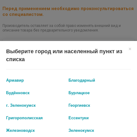
Перед применением необходимо проконсультироваться
со специалистом.
Производитель оставляет за собой право изменять внешний вид и
описание товара без предварительного уведомления.
236
Выберите город или населенный пункт из
списка
Цены на сайте могут отличаться от цен в аптечных пунктах.
Окончательный расчет стоимости будет произведен при
оформлении заказа.
Армавир
Благодарный
В КОРЗИНУ
Будённовск
Бурлацкое
г. Зеленокумск
Георгиевск
Григорополисская
Ессентуки
Описание
Железноводск
Зеленокумск