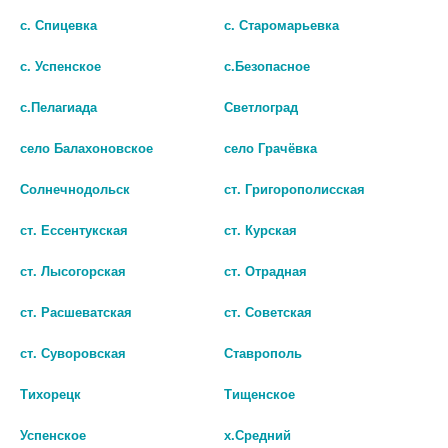
с. Спицевка
с. Старомарьевка
БИО АГЛФ №60 г. Невинномысск ул. Менделеева 5
остаток:
2
цена: 236 руб.
с. Успенское
с.Безопасное
БИО АГЛФ №80г. Новоалександровск ул. Гагарина 323
остаток:
1
цена: 236 руб.
с.Пелагиада
Светлоград
БИО АГЛФ №84 с. Кочубеевское ул. Титова 5
остаток:
1
цена: 236 руб.
село Балахоновское
село Грачёвка
Солнечнодольск
ст. Григорополисская
ст. Ессентукская
ст. Курская
ПРОГНОСТИК ТЕСТ НА
ПРОГНОСТИК ТЕСТ НА
ст. Лысогорская
ст. Отрадная
БЕРЕМЕННОСТЬ СТРУЙНЫЙ
БЕРЕМЕННОСТЬ ПОЛОСКА
№1 15ММЕ/МЛ
№1 25ММЕ/МЛ
ст. Расшеватская
ст. Советская
(PROGNOSTICK)
(PROGNOSTICK)
ст. Суворовская
Ставрополь
190
120
Тихорецк
Тищенское
В КОРЗИНУ
В КОРЗИНУ
Успенское
х.Средний