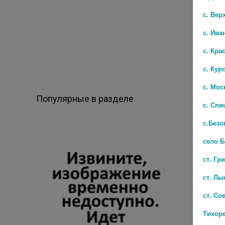
с. Вер
с. Ива
с. Кра
с. Кур
с. Мос
Популярные в разделе
с. Спи
с.Безо
село 
ст. Гр
ст. Лы
ст. Со
Тихор