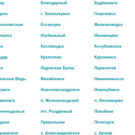
ир
Благодарный
Будённовск
цкое
г. Зеленокумск
Георгиевск
рополисская
Ессентуки
Железноводск
окумск
Изобильный
Иноземцево
во
Кисловодск
Кочубеевское
одар
Кропоткин
Курганинск
ск
Ладовская Балка
Лермонтов
Наличие в а
альные Воды
Михайловск
Невинномысск
кумск
Новоалександровск
Новокубанск
АГЛФ №2 г. Армави
цена: 3 711 руб.
авловск
п. Железноводский
п. Иноземцево
лнечнодольск
пгт. Рыздвяный
Покойное
адное
Привольное
Пятигорск
триевское
с. Александровское
с. Арзгир