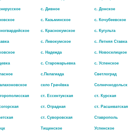
хнерусское
с. Дивное
с. Донское
новское
с. Казьминское
с. Кочубеевское
сногвардейское
с. Краснокумское
с. Кугульта
Показать все ..
савка
с. Левокумское
с. Летняя Ставка
ковское
с. Надежда
с. Новоселицкое
цевка
с. Старомарьевка
с. Успенское
пасное
с.Пелагиада
Светлоград
Балахоновское
село Грачёвка
Солнечнодольск
игорополисская
ст. Ессентукская
ст. Курская
согорская
ст. Отрадная
ст. Расшеватская
ветская
ст. Суворовская
Ставрополь
ецк
Тищенское
Успенское