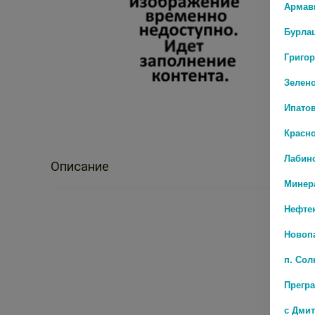
Армав
Бурла
Григо
Зелен
Ипато
Красн
Лабин
Описание
Минер
Нефте
Новоп
п. Со
Прегр
с Дми