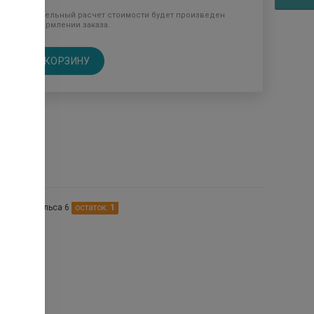
Окончательный расчет стоимости будет произведен
при оформлении заказа.
В КОРЗИНУ
птеках
р ул. Энгельса 6
остаток:
1