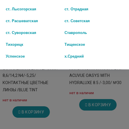
ст. Лысогорская
ст. Отрадная
ст. Расшеватская
ст. Советская
ст. Суворовская
Ставрополь
Тихорецк
Тищенское
Успенское
х.Средний
ОФТАЛЬМИКС БАТТЕРФЛЯЙ
ЛИНЗА КОНТАКТНАЯ 1-DAY
8,6/14,2 N4/-5,25/
ACUVUE OASYS WITH
КОНТАКТНЫЕ ЦВЕТНЫЕ
HYDRALUXE 8.5 /-3,00/ №30
ЛИНЗЫ /BLUE TINT
нет в наличии
нет в наличии
В КОРЗИНУ
В КОРЗИНУ