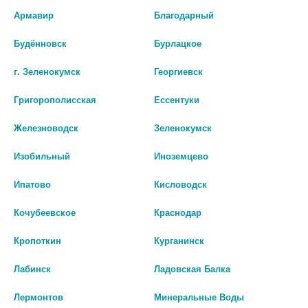
Армавир
Благодарный
Перед применением необходимо проконсультироваться
со специалистом.
Будённовск
Бурлацкое
Производитель оставляет за собой право изменять внешний вид и
описание товара без предварительного уведомления.
г. Зеленокумск
Георгиевск
Григорополисская
Ессентуки
нет в наличии
Железноводск
Зеленокумск
Цены на сайте могут отличаться от цен в аптечных пунктах.
Изобильный
Иноземцево
Окончательный расчет стоимости будет произведен при
оформлении заказа.
Ипатово
Кисловодск
Кочубеевское
Краснодар
Описание
Кропоткин
Курганинск
Лабинск
Ладовская Балка
Наличие в аптеках
Лермонтов
Минеральные Воды