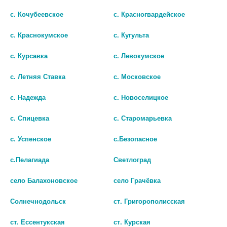
с. Кочубеевское
с. Красногвардейское
с. Краснокумское
с. Кугульта
с. Курсавка
с. Левокумское
с. Летняя Ставка
с. Московское
с. Надежда
с. Новоселицкое
с. Спицевка
с. Старомарьевка
ILLUSION COLORS 8,6/14,0 N2
БИОТРУ ЛИНЗЫ ONE DAY 8.6
/-1,50/ МЯГКИЕ КОНТАКТНЫЕ
-5,25 №30 [BIOTRUE]
с. Успенское
с.Безопасное
ЛИНЗЫ
1111
с.Пелагиада
Светлоград
нет в наличии
В КОРЗИНУ
село Балахоновское
село Грачёвка
В КОРЗИНУ
Солнечнодольск
ст. Григорополисская
ст. Ессентукская
ст. Курская