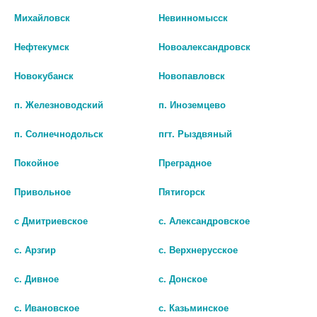
Михайловск
Невинномысск
АГЛФ №15 г. Лабинск ул. Карла Маркса 176/1
остаток:
1
цена: 0 руб.
Нефтекумск
Новоалександровск
Новокубанск
Новопавловск
п. Железноводский
п. Иноземцево
п. Солнечнодольск
пгт. Рыздвяный
Покойное
Преградное
Привольное
Пятигорск
Показать все ...
с Дмитриевское
с. Александровское
с. Арзгир
с. Верхнерусское
Популярные в разделе
с. Дивное
с. Донское
с. Ивановское
с. Казьминское