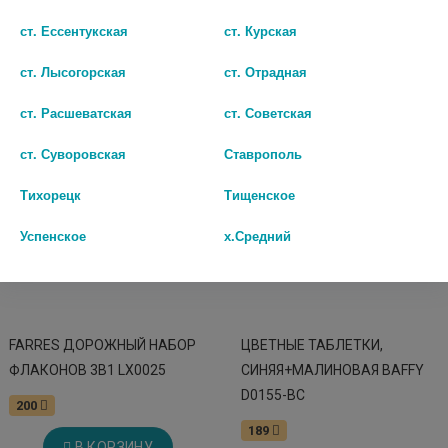
В КОРЗИНУ
В КОРЗИНУ
ст. Ессентукская
ст. Курская
ст. Лысогорская
ст. Отрадная
ст. Расшеватская
ст. Советская
ст. Суворовская
Ставрополь
Тихорецк
Тищенское
Успенское
х.Средний
FARRES ДОРОЖНЫЙ НАБОР
ЦВЕТНЫЕ ТАБЛЕТКИ,
ФЛАКОНОВ 3В1 LX0025
СИНЯЯ+МАЛИНОВАЯ BAFFY
D0155-BС
200
189
В КОРЗИНУ