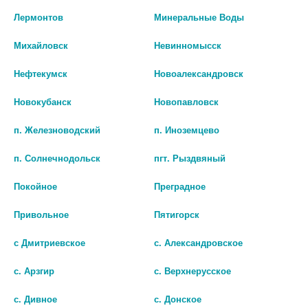
пластик, который выдерживает температуру до 100 °C.
Лермонтов
Минеральные Воды
Встречается в разных расцветках (например, розовый,
небесно-голубой).
Михайловск
Невинномысск
Наличие в аптеках
Нефтекумск
Новоалександровск
Новокубанск
Новопавловск
БИО АГЛФ № 170 ст. Курская ул. Ессентукская д.25
остаток:
3
цена: 179 руб.
п. Железноводский
п. Иноземцево
п. Солнечнодольск
пгт. Рыздвяный
Покойное
Преградное
Привольное
Пятигорск
с Дмитриевское
с. Александровское
с. Арзгир
с. Верхнерусское
Показать все ...
с. Дивное
с. Донское