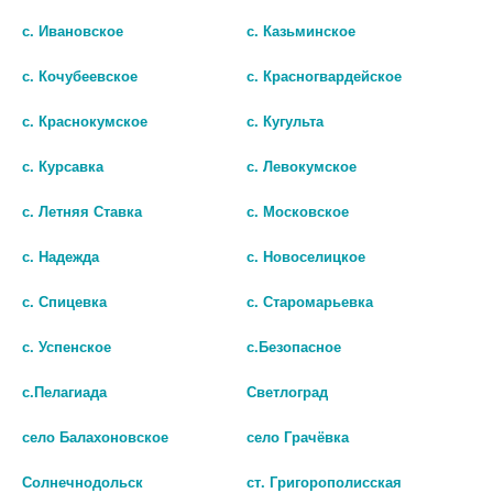
с. Ивановское
с. Казьминское
Популярные в разделе
с. Кочубеевское
с. Красногвардейское
с. Краснокумское
с. Кугульта
с. Курсавка
с. Левокумское
с. Летняя Ставка
с. Московское
с. Надежда
с. Новоселицкое
с. Спицевка
с. Старомарьевка
с. Успенское
с.Безопасное
с.Пелагиада
Светлоград
FARRES ДОРОЖНЫЙ НАБОР
КРОШКА Я ТЕРМОМЕТР Д/
село Балахоновское
село Грачёвка
ФЛАКОНОВ 3В1 LX0014
ВАННЫ КИТ 1382529
158
168
Солнечнодольск
ст. Григорополисская