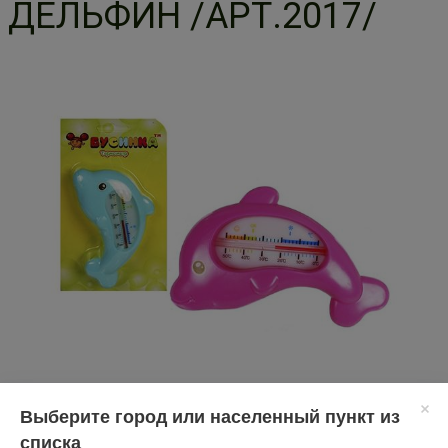
ДЕЛЬФИН /АРТ.2017/
Перед применением необходимо проконсультироваться
Выберите город или населенный пункт из
со специалистом.
списка