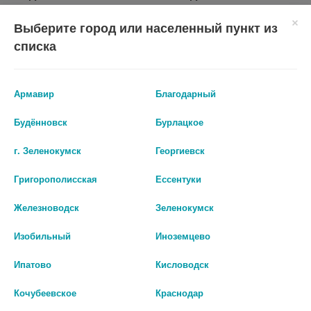
Выберите город или населенный пункт из
шт
шт
списка
В КОРЗИНУ
В КОРЗИНУ
Армавир
Благодарный
Будённовск
Бурлацкое
г. Зеленокумск
Георгиевск
Григорополисская
Ессентуки
Железноводск
Зеленокумск
Изобильный
Иноземцево
Ипатово
Кисловодск
БИСИ ФАРМА ХИЛФЕН ДЕТ.
CS MEDICA ТЕРМОМЕТР
ЭЛЕКТР. ЗУБНАЯ ЩЕТКА 3+
ЭЛЕКТРОН. МЕД.
Кочубеевское
Краснодар
РОЗОВАЯ /АРТ. P2021/
ИНФРАКРАСНЫЙ CS-77