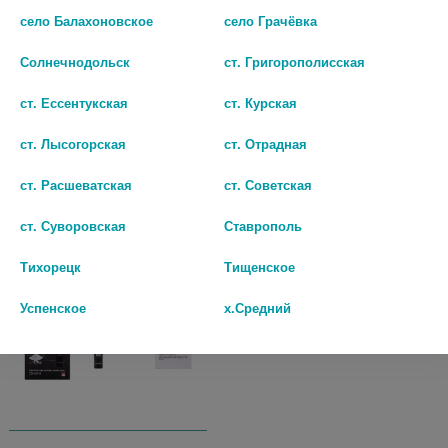
ЮНИОР CS-562 ЭЛЕКТР.
ЗУБ.ЩЕТКА CS-167-W БЕЛАЯ
село Балахоновское
село Грачёвка
ЗВУКОВАЯ ОТ 5ЛЕТ [OMRON]
[OMRON]
Солнечнодольск
ст. Григорополисская
1 212 руб.
1 485 руб.
ст. Ессентукская
ст. Курская
шт
шт
ст. Лысогорская
ст. Отрадная
В КОРЗИНУ
В КОРЗИНУ
ст. Расшеватская
ст. Советская
ст. Суворовская
Ставрополь
Тихорецк
Тищенское
Успенское
х.Средний