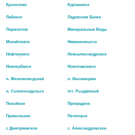
545 руб.
1 797 руб.
Кропоткин
Курганинск
Лабинск
Ладовская Балка
шт
шт
Лермонтов
Минеральные Воды
В КОРЗИНУ
В КОРЗИНУ
Михайловск
Невинномысск
Нефтекумск
Новоалександровск
Новокубанск
Новопавловск
п. Железноводский
п. Иноземцево
п. Солнечнодольск
пгт. Рыздвяный
Покойное
Преградное
Привольное
Пятигорск
ОРАЛ-БИ ЭЛЕКТР.ЗУБНАЯ
БИСИ ФАРМА ХИЛФЕН
ЩЕТКА VITALITY PRO D103.413.3
ЗУБ.ЩЕТКА ЭЛЕКТР.
с Дмитриевское
с. Александровское
ТИП 3708 С ЗАРЯД УСТР. ТИП
МЯГК.КРУГЛАЯ В2021 ГОЛУБ.