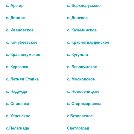
3757 ЦВЕТ ЧЕРНЫЙ
с. Арзгир
с. Верхнерусское
605 руб.
3 859 руб.
с. Дивное
с. Донское
шт
шт
с. Ивановское
с. Казьминское
В КОРЗИНУ
В КОРЗИНУ
с. Кочубеевское
с. Красногвардейское
с. Краснокумское
с. Кугульта
с. Курсавка
с. Левокумское
с. Летняя Ставка
с. Московское
с. Надежда
с. Новоселицкое
с. Спицевка
с. Старомарьевка
с. Успенское
с.Безопасное
с.Пелагиада
Светлоград
ОМРОН ЗУБ.ЩЕТКА CS MEDICA
МЕДИКА СОНИК ПУЛЬСАР