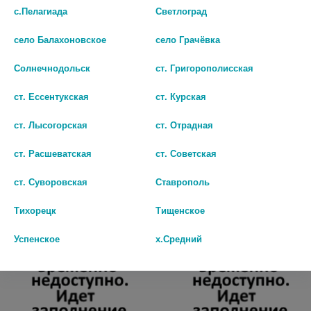
с.Пелагиада
Светлоград
село Балахоновское
село Грачёвка
Солнечнодольск
ст. Григорополисская
АЙДИ ПРЕМИУМ
АЙДИ АНАМИНИ
ст. Ессентукская
ст. Курская
ПРОКЛАДКИ УРОЛОГИЧ.
ПРОКЛАДКИ УРОЛОГИЧ.
МАКСИ №10 [ID]
НОРМАЛ №12 [ID]
ст. Лысогорская
ст. Отрадная
нет в наличии
нет в наличии
ст. Расшеватская
ст. Советская
В КОРЗИНУ
В КОРЗИНУ
ст. Суворовская
Ставрополь
Тихорецк
Тищенское
Успенское
х.Средний