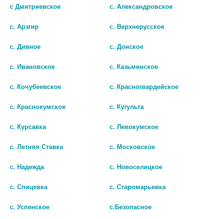
с Дмитриевское
с. Александровское
с. Арзгир
с. Верхнерусское
с. Дивное
с. Донское
с. Ивановское
с. Казьминское
Показать все ...
с. Кочубеевское
с. Красногвардейское
с. Краснокумское
с. Кугульта
Популярные в разделе
с. Курсавка
с. Левокумское
с. Летняя Ставка
с. Московское
с. Надежда
с. Новоселицкое
с. Спицевка
с. Старомарьевка
с. Успенское
с.Безопасное