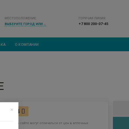
МЕСТОПОЛОЖЕНИЕ
ГОРЯЧАЯ ЛИНИЯ
+7 800 200-07-45
ВЫБЕРИТЕ ГОРОД ИЛИ НАСЕЛЕННЫЙ ПУНКТ
ВКА
О КОМПАНИИ
Е
104
Цены на сайте могут отличаться от цен в аптечных
пунктах.