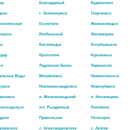
ир
Благодарный
Будённовск
цкое
г. Зеленокумск
Георгиевск
рополисская
Ессентуки
Железноводск
окумск
Изобильный
Иноземцево
во
Кисловодск
Кочубеевское
одар
Кропоткин
Курганинск
ск
Ладовская Балка
Лермонтов
Наличие в а
альные Воды
Михайловск
Невинномысск
кумск
Новоалександровск
Новокубанск
АГЛФ № 10 п. Сол
цена: 104 руб.
авловск
п. Железноводский
п. Иноземцево
АГЛФ №38 с. Дмит
цена: 104 руб.
лнечнодольск
пгт. Рыздвяный
Покойное
адное
Привольное
Пятигорск
триевское
с. Александровское
с. Арзгир