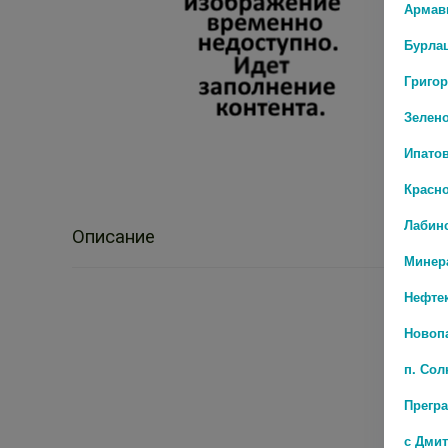
Армав
Бурла
Григо
Зелен
Ипато
Красн
Лабин
Описание
Минер
Нефте
Новоп
п. Со
Прегр
с Дми