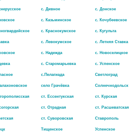
хнерусское
с. Дивное
с. Донское
новское
с. Казьминское
с. Кочубеевское
сногвардейское
с. Краснокумское
с. Кугульта
Показать все ..
савка
с. Левокумское
с. Летняя Ставка
ковское
с. Надежда
с. Новоселицкое
цевка
с. Старомарьевка
с. Успенское
пасное
с.Пелагиада
Светлоград
Балахоновское
село Грачёвка
Солнечнодольск
игорополисская
ст. Ессентукская
ст. Курская
согорская
ст. Отрадная
ст. Расшеватская
ветская
ст. Суворовская
Ставрополь
ецк
Тищенское
Успенское