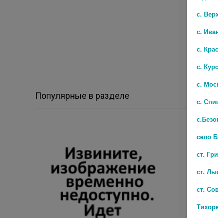
с. Вер
с. Ива
с. Кра
с. Кур
с. Мос
Популярные в разделе
с. Спи
с.Безо
село 
ст. Гр
ст. Лы
ст. Со
Тихор