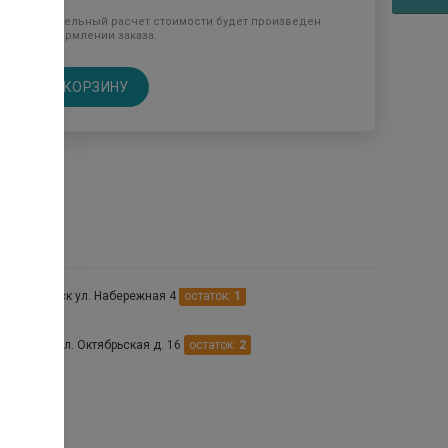
Окончательный расчет стоимости будет произведен
при оформлении заказа.
В КОРЗИНУ
птеках
нечнодольск ул. Набережная 4
остаток:
1
риевское ул. Октябрьская д. 16
остаток:
2