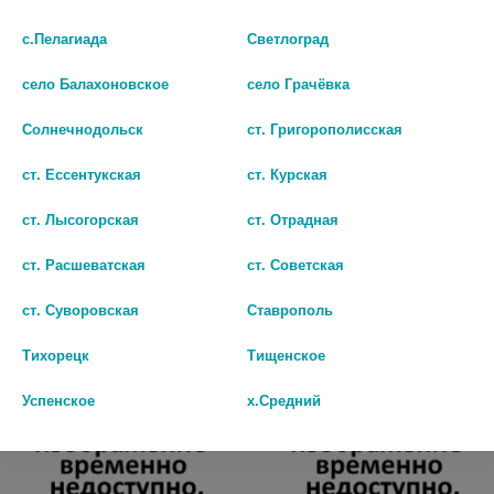
с.Пелагиада
Светлоград
село Балахоновское
село Грачёвка
Солнечнодольск
ст. Григорополисская
*LEBELAGE МАСКА
*TENZERO МАСКА ТКАНЕВАЯ
ст. Ессентукская
ст. Курская
ТКАНЕВАЯ С ЭКСТРАКТОМ
С ЭКСТРАКТОМ АВОКАДО
ст. Лысогорская
ст. Отрадная
ЮДЗУ 25Г. 9092246
25 МЛ. 883673
ст. Расшеватская
ст. Советская
80
90
ст. Суворовская
Ставрополь
В КОРЗИНУ
В КОРЗИНУ
Тихорецк
Тищенское
Успенское
х.Средний