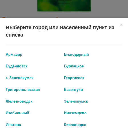
Перед применением необходимо проконсультироваться
со специалистом.
Выберите город или населенный пункт из
списка
Производитель оставляет за собой право изменять внешний вид и
описание товара без предварительного уведомления.
Армавир
Благодарный
90
Будённовск
Бурлацкое
Цены на сайте могут отличаться от цен в аптечных пунктах.
г. Зеленокумск
Георгиевск
Окончательный расчет стоимости будет произведен при
оформлении заказа.
Григорополисская
Ессентуки
В КОРЗИНУ
Железноводск
Зеленокумск
Изобильный
Иноземцево
Ипатово
Кисловодск
Описание