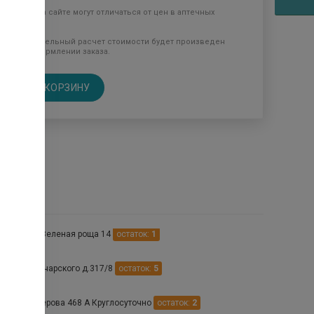
Цены на сайте могут отличаться от цен в аптечных
пунктах.
Окончательный расчет стоимости будет произведен
при оформлении заказа.
В КОРЗИНУ
птеках
рополь ул. Зеленая роща 14
остаток:
1
р ул. Луначарского д.317/8
остаток:
5
поль ул. Серова 468 А Круглосуточно
остаток:
2