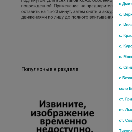
подтянутой. Для всех типов кожи, особенно для обе
с Дми
поврежденной. Применение: на предварительно очищ
оставить на 15-20 минут, затем снять и аккуратно р
с. Вер
движениями по лицу до полного впитывания.
с. Ива
с. Кра
с. Кур
с. Мос
с. Спи
Популярные в разделе
с.Безо
село 
ст. Гр
ст. Лы
ст. Со
Тихор