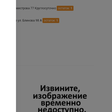
поль ул.Бурмистрова 77 Круглосуточно
остаток:
1
андровское ул. Блинова 98 А
остаток:
1
ул.Тургенева д.120
остаток:
1
.
 Ставрополь пр-т. Карла Маркса 50/34 Круглосуточно
остаток:
. Ставрополь ул.Маршала Жукова 42 Круглосуточно
остаток:
2
Зеленокумск ул. Советская д. 11
остаток:
1
 Лермонтов ул. Решетника 12 пом 1
остаток:
1
 Ставрополь ул.Рогожникова д.25 п25
остаток:
2
 Ессентукская ул Садовое кольцо зд. 4/3
остаток:
1