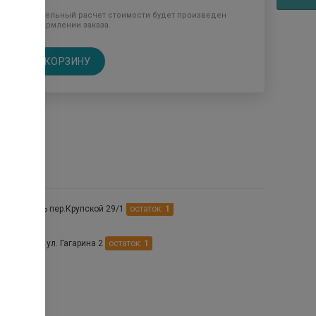
Окончательный расчет стоимости будет произведен
при оформлении заказа.
В КОРЗИНУ
птеках
Ставрополь пер.Крупской 29/1
остаток:
1
таврополь ул. Гагарина 2
остаток:
1