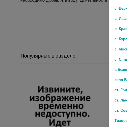
необходимо добавлять воду. Длительность процедур
с. Вер
с. Ива
с. Кра
с. Кур
с. Мос
Популярные в разделе
с. Спи
с.Безо
село 
ст. Гр
ст. Лы
ст. Со
Тихор