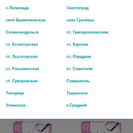
с.Пелагиада
Светлоград
село Балахоновское
село Грачёвка
Солнечнодольск
ст. Григорополисская
ст. Ессентукская
ст. Курская
ЖЕНАЛЕ 10МГ. №1 ТАБ. /
КЛОСТИЛБЕГИТ 50МГ. №10
ст. Лысогорская
ст. Отрадная
ИЗВАРИНО/
ТАБ. 7014
ст. Расшеватская
ст. Советская
690
1005
ст. Суворовская
Ставрополь
В КОРЗИНУ
В КОРЗИНУ
Тихорецк
Тищенское
Успенское
х.Средний