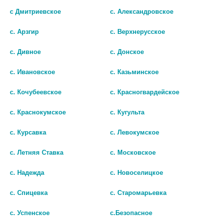
с Дмитриевское
с. Александровское
с. Арзгир
с. Верхнерусское
с. Дивное
с. Донское
с. Ивановское
с. Казьминское
с. Кочубеевское
с. Красногвардейское
с. Краснокумское
с. Кугульта
Показать все ...
с. Курсавка
с. Левокумское
с. Летняя Ставка
с. Московское
Популярные в разделе
с. Надежда
с. Новоселицкое
с. Спицевка
с. Старомарьевка
с. Успенское
с.Безопасное