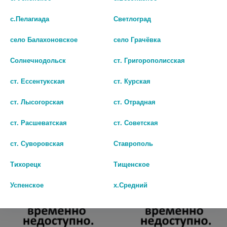
с.Пелагиада
Светлоград
село Балахоновское
село Грачёвка
Солнечнодольск
ст. Григорополисская
ст. Ессентукская
ст. Курская
НОЛЬПАЗА 40МГ. №14 ТАБ.
ПАНТОПРАЗОЛ КАНОН 20МГ.
П/О /KRKA/ 6990
№28 ТАБ. П/П/О
ст. Лысогорская
ст. Отрадная
225
249
ст. Расшеватская
ст. Советская
В КОРЗИНУ
В КОРЗИНУ
ст. Суворовская
Ставрополь
Тихорецк
Тищенское
Успенское
х.Средний