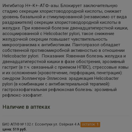
Ингибитор H+-K+-АТФ-азы. Блокирует заключительную
стадию секреции хлористоводородной кислоты, снижает
уровень базальной и стимулированной (независимо от вида
раздражителя) секреции хлористоводородной кислоты в
желудке. При язвенной болезни двенадцатиперстной кишки,
ассоциированной с Helicobacter pylori, такое снижение
желудочной секреции повышает чувствительность
микроогранизма к антибиотикам. Пантопразол обладает
собственной противомикробной активностью в отношении
Helicobacter pylori. Показания: Язвенная болезнь желудка и
двенадцатиперстной кишки в фазе обострения, эрозивный
гастрит (в т.ч. связанный с приемом НПВС), стрессовые язвы
и их осложнения (кровотечение, перфорация, пенетрация):
синдром Золлингера-Эллисона: эрадикация Helicobacter
pylori (в комбинации с антибактериальной терапией):
гастроэзофагеальная рефлюксная болезнь: эрозивный
рефлюкс-эзофагит.
Наличие в аптеках
БИО АГЛФ № 132 г. Ессентуки ул. Озёрная 4 А
остаток:
1
цена: 519 руб.