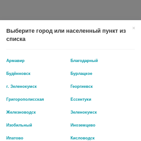
Выберите город или населенный пункт из
списка
Армавир
Благодарный
Будённовск
Бурлацкое
Показать все ...
г. Зеленокумск
Георгиевск
Григорополисская
Ессентуки
Аналоги по действию
Железноводск
Зеленокумск
Изобильный
Иноземцево
Ипатово
Кисловодск