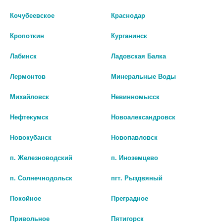
Кочубеевское
Краснодар
Кропоткин
Курганинск
Лабинск
Ладовская Балка
Лермонтов
Минеральные Воды
Михайловск
Невинномысск
ПАНУМ 20МГ.№14 ТАБ. 1659
ПАНТОПРАЗОЛ 40МГ. №14
ТАБ. П/П/О КИШЕЧНОРАСТ. /
Нефтекумск
Новоалександровск
166
ИНТЕРФАРМА/
Новокубанск
Новопавловск
В КОРЗИНУ
174
п. Железноводский
п. Иноземцево
В КОРЗИНУ
п. Солнечнодольск
пгт. Рыздвяный
Покойное
Преградное
Привольное
Пятигорск