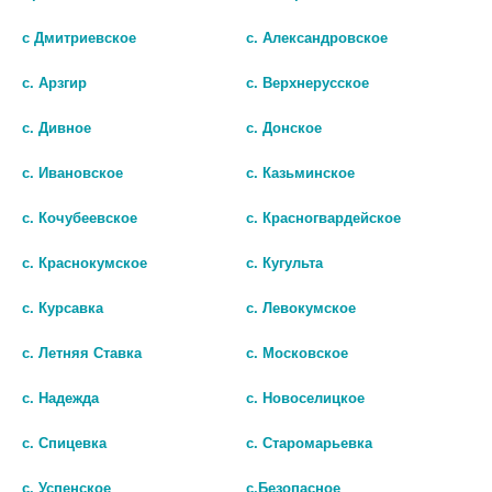
с Дмитриевское
с. Александровское
с. Арзгир
с. Верхнерусское
с. Дивное
с. Донское
с. Ивановское
с. Казьминское
с. Кочубеевское
с. Красногвардейское
НОЛЬПАЗА 20МГ. №14 ТАБ.
НОЛЬПАЗА 20МГ. №14 ТАБ.
П/О /KRKA/ 3366
П/О /KRKA/ 0303
с. Краснокумское
с. Кугульта
183
185
с. Курсавка
с. Левокумское
В КОРЗИНУ
В КОРЗИНУ
с. Летняя Ставка
с. Московское
с. Надежда
с. Новоселицкое
с. Спицевка
с. Старомарьевка
с. Успенское
с.Безопасное