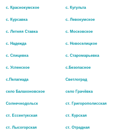
с. Краснокумское
с. Кугульта
с. Курсавка
с. Левокумское
с. Летняя Ставка
с. Московское
с. Надежда
с. Новоселицкое
с. Спицевка
с. Старомарьевка
ЭЛЕВИТ ЗАЧАТИЕ КАПС №60
ФЕМИБИОН 2 N28 ТАБЛ П/
ПЛЕН/ОБОЛОЧ ПО
с. Успенское
с.Безопасное
2562
729МГ+N28 КАПС ПО 746МГ
с.Пелагиада
Светлоград
В КОРЗИНУ
1949
село Балахоновское
село Грачёвка
В КОРЗИНУ
Солнечнодольск
ст. Григорополисская
ст. Ессентукская
ст. Курская
ст. Лысогорская
ст. Отрадная