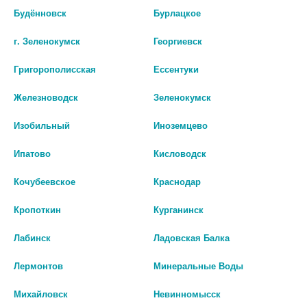
со специалистом.
Будённовск
Бурлацкое
Производитель оставляет за собой право изменять внешний вид и
г. Зеленокумск
Георгиевск
описание товара без предварительного уведомления.
Григорополисская
Ессентуки
нет в наличии
Железноводск
Зеленокумск
Цены на сайте могут отличаться от цен в аптечных пунктах.
Изобильный
Иноземцево
Окончательный расчет стоимости будет произведен при
оформлении заказа.
Ипатово
Кисловодск
Кочубеевское
Краснодар
Описание
Кропоткин
Курганинск
Лабинск
Ладовская Балка
Наличие в аптеках
Лермонтов
Минеральные Воды
Михайловск
Невинномысск