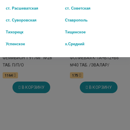
ст. Расшеватская
ст. Советская
ст. Суворовская
Ставрополь
Тихорецк
Тищенское
Успенское
х.Средний
ФЕМИБИОН 1 917МГ. №28
ФОЛИЕВАЯ К-ТА+В12+В6
ТАБ. П/П/О
№40 ТАБ. /ЭВАЛАР/
1164
175
В КОРЗИНУ
В КОРЗИНУ