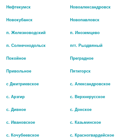
Нефтекумск
Новоалександровск
Новокубанск
Новопавловск
п. Железноводский
п. Иноземцево
п. Солнечнодольск
пгт. Рыздвяный
Покойное
Преградное
Привольное
Пятигорск
Показать все ...
с Дмитриевское
с. Александровское
с. Арзгир
с. Верхнерусское
Популярные в разделе
с. Дивное
с. Донское
с. Ивановское
с. Казьминское
с. Кочубеевское
с. Красногвардейское