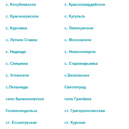
с. Кочубеевское
с. Красногвардейское
с. Краснокумское
с. Кугульта
с. Курсавка
с. Левокумское
с. Летняя Ставка
с. Московское
с. Надежда
с. Новоселицкое
с. Спицевка
с. Старомарьевка
FITO-АЛТАЙ БРУСНИКА
НЕРЕЙ 400МГ №30 КАПС.
с. Успенское
с.Безопасное
ПОБЕГИ 1,5 N20 Ф/ПАК
нет в наличии
с.Пелагиада
Светлоград
нет в наличии
В КОРЗИНУ
село Балахоновское
село Грачёвка
В КОРЗИНУ
Солнечнодольск
ст. Григорополисская
ст. Ессентукская
ст. Курская