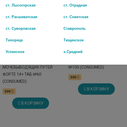
ст. Лысогорская
ст. Отрадная
ст. Расшеватская
ст. Советская
ст. Суворовская
Ставрополь
Тихорецк
Тищенское
Успенское
х.Средний
КОНСУМЕД КОМПЛЕКС ДЛЯ
КОНСУМЕД ЦИСТОКАСТЛ
МОЧЕВЫВОДЯЩИХ ПУТЕЙ
№100 (CONSUMED)
ФОРТЕ 14+ ТАБ.№60
595
(CONSUMED)
В КОРЗИНУ
599
В КОРЗИНУ