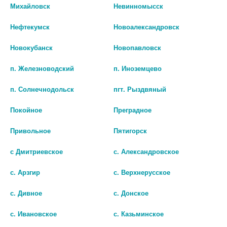
Михайловск
Невинномысск
БИО АГЛФ № 23 г. Ставрополь ул. генерала Маргелова д. 9/1
остаток:
1
цена: 1 419 руб.
Нефтекумск
Новоалександровск
БИО АГЛФ №32 г. Ставрополь ул. 50 лет ВЛКСМ 16/8 Круглосуточно
остаток:
1
Новокубанск
Новопавловск
цена: 1 419 руб.
п. Железноводский
п. Иноземцево
БИО АГЛФ №45 г. Ставрополь пр-д Черняховского 2А
остаток:
2
цена: 1 419 руб.
п. Солнечнодольск
пгт. Рыздвяный
БИО АГЛФ №48 г. Ставрополь ул. Тухачевского 20/1 Круглосуточно
остаток:
12
Покойное
Преградное
цена: 1 419 руб.
Привольное
Пятигорск
Показать все ...
с Дмитриевское
с. Александровское
с. Арзгир
с. Верхнерусское
Популярные в разделе
с. Дивное
с. Донское
с. Ивановское
с. Казьминское