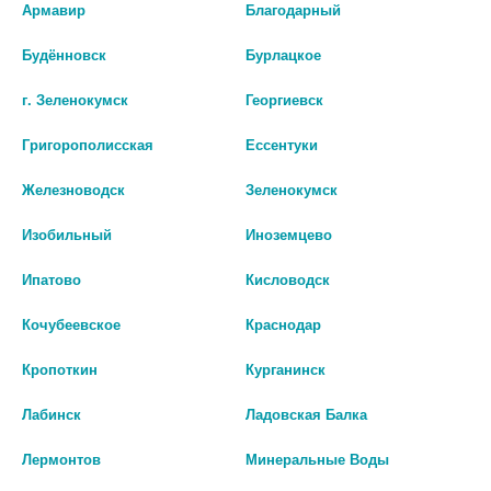
Армавир
Благодарный
Производитель оставляет за собой право изменять внешний вид и
описание товара без предварительного уведомления.
Будённовск
Бурлацкое
1419
г. Зеленокумск
Георгиевск
Цены на сайте могут отличаться от цен в аптечных пунктах.
Григорополисская
Ессентуки
Окончательный расчет стоимости будет произведен при
Железноводск
Зеленокумск
оформлении заказа.
Изобильный
Иноземцево
В КОРЗИНУ
Ипатово
Кисловодск
Кочубеевское
Краснодар
Описание
Кропоткин
Курганинск
Лабинск
Ладовская Балка
Наличие в аптеках
Лермонтов
Минеральные Воды