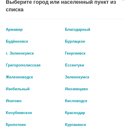
Выберите город или населенный пункт из
со специалистом.
списка
Производитель оставляет за собой право изменять внешний вид и
описание товара без предварительного уведомления.
Армавир
Благодарный
1788
Будённовск
Бурлацкое
Цены на сайте могут отличаться от цен в аптечных пунктах.
г. Зеленокумск
Георгиевск
Окончательный расчет стоимости будет произведен при
оформлении заказа.
Григорополисская
Ессентуки
В КОРЗИНУ
Железноводск
Зеленокумск
Изобильный
Иноземцево
Ипатово
Кисловодск
Описание
Кочубеевское
Краснодар
Кропоткин
Курганинск
Капсулы Натуральный соевый лецитин от американской
компании Solgar, занимающейся производством