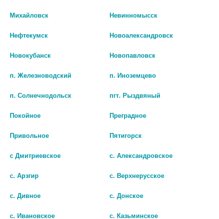
Наличие в аптеках
Михайловск
Невинномысск
БИО АГЛФ №37 г. Кисловодск пр. Победы 6
остаток:
1
Нефтекумск
Новоалександровск
цена: 424 руб.
Новокубанск
Новопавловск
п. Железноводский
п. Иноземцево
п. Солнечнодольск
пгт. Рыздвяный
Покойное
Преградное
Привольное
Пятигорск
с Дмитриевское
с. Александровское
Показать все ...
с. Арзгир
с. Верхнерусское
с. Дивное
с. Донское
Популярные в разделе
с. Ивановское
с. Казьминское