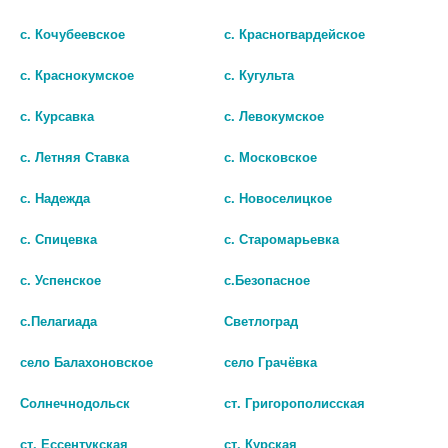
с. Кочубеевское
с. Красногвардейское
с. Краснокумское
с. Кугульта
с. Курсавка
с. Левокумское
с. Летняя Ставка
с. Московское
с. Надежда
с. Новоселицкое
с. Спицевка
с. Старомарьевка
с. Успенское
с.Безопасное
НОВО-СЕД N30 КАПС ПО
НАСТОЙКА
509МГ
УСПОКОИТЕЛЬНАЯ 5 ТРАВ
с.Пелагиада
Светлоград
250МЛ
нет в наличии
село Балахоновское
село Грачёвка
126
В КОРЗИНУ
Солнечнодольск
ст. Григорополисская
В КОРЗИНУ
ст. Ессентукская
ст. Курская