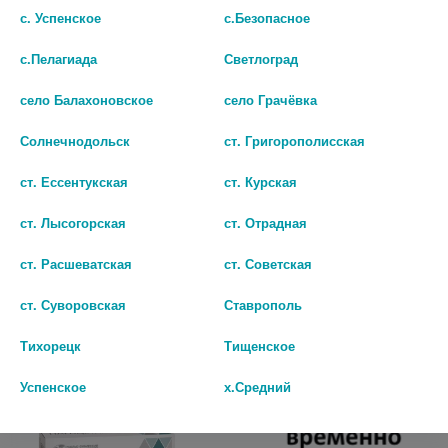
с. Успенское
с.Безопасное
с.Пелагиада
Светлоград
село Балахоновское
село Грачёвка
Солнечнодольск
ст. Григорополисская
ЦЕФЕКОН Д 50МГ. №10 СУПП.
ПАРАЦЕТАМОЛ 500МГ. №10
ст. Ессентукская
ст. Курская
РЕКТ. Д/ДЕТ. 1-3МЕС. /
ТАБ. /ДАЛЬХИМФАРМ/
НИЖФАРМ/ 1759
ст. Лысогорская
ст. Отрадная
27
24
ст. Расшеватская
ст. Советская
В КОРЗИНУ
В КОРЗИНУ
ст. Суворовская
Ставрополь
Тихорецк
Тищенское
Успенское
х.Средний