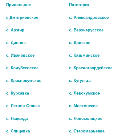
Привольное
Пятигорск
с Дмитриевское
с. Александровское
с. Арзгир
с. Верхнерусское
с. Дивное
с. Донское
ПАРАЦЕТАМОЛ 500МГ. №10
ПАРАЦЕТАМОЛ 500МГ. №10
с. Ивановское
с. Казьминское
ТАБ. /ФАРМСТАНДАРТ/ 0590
ТАБ. /
с. Кочубеевское
с. Красногвардейское
ТАТХИМФАРМПРЕПАРАТЫ/
8
24
с. Краснокумское
с. Кугульта
В КОРЗИНУ
В КОРЗИНУ
с. Курсавка
с. Левокумское
с. Летняя Ставка
с. Московское
с. Надежда
с. Новоселицкое
с. Спицевка
с. Старомарьевка