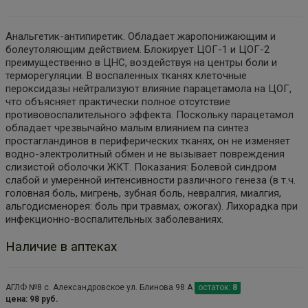
Анальгетик-антипиретик. Обладает жаропонижающим и
болеутоляющим действием. Блокирует ЦОГ-1 и ЦОГ-2
преимущественно в ЦНС, воздействуя на центры боли и
терморегуляции. В воспаленных тканях клеточные
пероксидазы нейтрализуют влияние парацетамола на ЦОГ,
что объясняет практически полное отсутствие
противовоспалительного эффекта. Поскольку парацетамол
обладает чрезвычайно малым влиянием па синтез
простагландинов в периферических тканях, он не изменяет
водно-электролитный обмен и не вызывает повреждения
слизистой оболочки ЖКТ. Показания: Болевой синдром
слабой и умеренной интенсивности различного генеза (в т.ч.
головная боль, мигрень, зубная боль, невралгия, миалгия,
альгодисменорея: боль при травмах, ожогах). Лихорадка при
инфекционно-воспалительных заболеваниях.
Наличие в аптеках
АГЛФ №8 с. Александровское ул. Блинова 98 А
остаток:
8
цена: 98 руб.