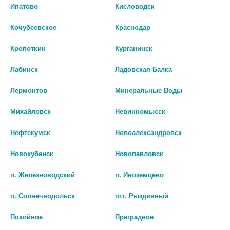
Ипатово
Кисловодск
БИО АГЛФ №45 г. Ставрополь пр-д Черняховского 2А
остаток:
1
цена: 98 руб.
Кочубеевское
Краснодар
БИО АГЛФ №72 п. Железноводский ул.Лермонтова 48Д
остаток:
1
цена: 98 руб.
Кропоткин
Курганинск
Лабинск
Ладовская Балка
Лермонтов
Минеральные Воды
ПАРАЦЕТАМОЛ ВЕЛФАРМ
ПАРАЦЕТАМОЛ 500 МГ N20
Михайловск
Невинномысск
500МГ. №30 ТАБ. 2799
ТАБЛ
Нефтекумск
Новоалександровск
нет в наличии
нет в наличии
Новокубанск
Новопавловск
В КОРЗИНУ
В КОРЗИНУ
п. Железноводский
п. Иноземцево
п. Солнечнодольск
пгт. Рыздвяный
Покойное
Преградное