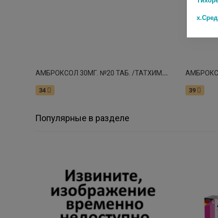
х.Сре
А
МБРОКСОЛ 30МГ. №20 ТАБ. /ТАТХИМФАРМ/
34
39
Популярные в разделе