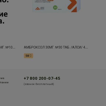
Л
АЗОЛВАН МАКС ПРОЛОНГ 75МГ. №10 КАПС. 8735
А
МБРОКСОЛ 30МГ. №30 ТАБ. /АЛСИ/ 4628
58
+7 800 200-07-45
мма
пании
(звонок бесплатный)