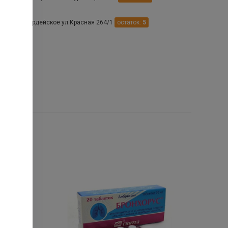
Красногвардейское ул.Красная 264/1
остаток:
5
Ставрополь ул.Чапаева 15 Б Круглосуточно
остаток:
1
.
Ставрополь ул.Краснофлотская 103
остаток:
3
ин.воды пр-т.22 Партсъезда 86/1
остаток:
2
 Железноводск ул. Чапаева д.31
остаток:
1
 Невинномысск ул. Маяковского 3Б
остаток:
2
 Ставрополь ул. Мимоз 37 Круглосуточно
остаток:
1
таврополь ул. Пирогова д.5а к2
остаток:
1
таврополь ул. Ленина 470 А Круглосуточно
остаток:
1