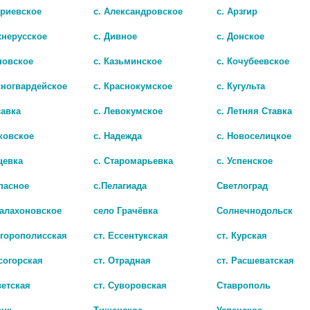
цена: 393 руб.
триевское
с. Александровское
с. Арзгир
БИО АГЛФ №33 с.Л
хнерусское
с. Дивное
с. Донское
цена: 393 руб.
новское
с. Казьминское
с. Кочубеевское
БИО АГЛФ №41г. С
цена: 393 руб.
сногвардейское
с. Краснокумское
с. Кугульта
БИО АГЛФ №88 г. 
цена: 393 руб.
савка
с. Левокумское
с. Летняя Ставка
А
МБРОКСОЛ АЛЬФАКТИВ 30МГ. №50 ТАБЛ
ковское
с. Надежда
с. Новоселицкое
чии
нет в наличии
цевка
с. Старомарьевка
с. Успенское
пасное
с.Пелагиада
Светлоград
Балахоновское
село Грачёвка
Солнечнодольск
игорополисская
ст. Ессентукская
ст. Курская
согорская
ст. Отрадная
ст. Расшеватская
ветская
ст. Суворовская
Ставрополь
ецк
Тищенское
Успенское