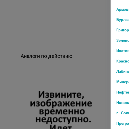
Армав
Бурла
Григо
Зелен
Ипато
Аналоги по действию
Красн
Лабин
Минер
Нефте
Новоп
п. Со
Прегр