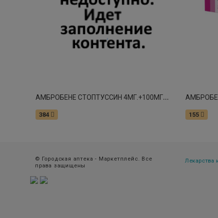
А
МБРОБЕНЕ СТОПТУССИН 4МГ.+100МГ. №20 ТАБ. 4649
АМБРОБЕН
384
155
© Городская аптека - Маркетплейс. Все
Лекарства
права защищены