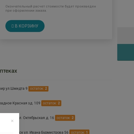
Окончательный расчет стоимости будет произведен
при оформлении заказа.
В КОРЗИНУ
птеках
ир ул.Шмидта 9
остаток:
2
радное Красная зд. 109
остаток:
2
риевское ул. Октябрьская д. 16
остаток:
2
. Михайловск ул. Ивана Бурмистрова 56
остаток:
1