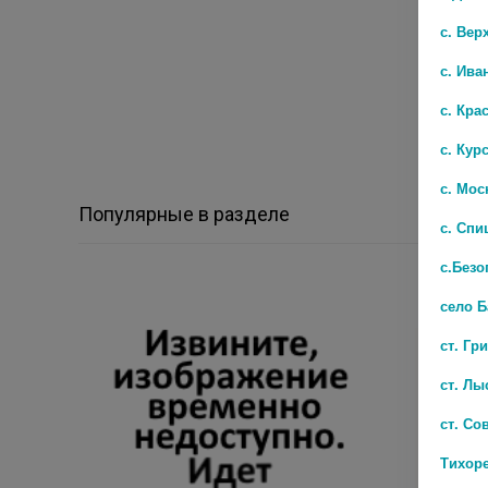
с. Вер
с. Ива
с. Кра
с. Кур
с. Мос
Популярные в разделе
с. Спи
с.Безо
село 
ст. Гр
ст. Лы
ст. Со
Тихор