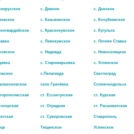
хнерусское
с. Дивное
с. Донское
новское
с. Казьминское
с. Кочубеевское
сногвардейское
с. Краснокумское
с. Кугульта
Показать все ..
савка
с. Левокумское
с. Летняя Ставка
ковское
с. Надежда
с. Новоселицкое
цевка
с. Старомарьевка
с. Успенское
пасное
с.Пелагиада
Светлоград
Балахоновское
село Грачёвка
Солнечнодольск
игорополисская
ст. Ессентукская
ст. Курская
согорская
ст. Отрадная
ст. Расшеватская
ветская
ст. Суворовская
Ставрополь
ецк
Тищенское
Успенское