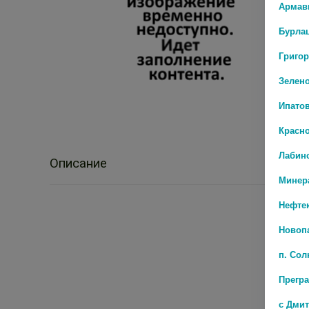
Армав
Бурла
Григо
Зелен
Ипато
Красн
Лабин
Описание
Минер
Нефте
Новоп
п. Со
Прегр
с Дми