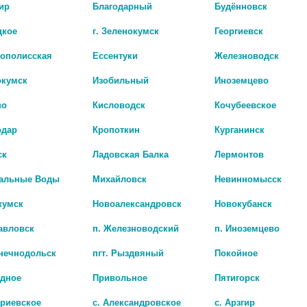
ир
Благодарный
Будённовск
цкое
г. Зеленокумск
Георгиевск
рополисская
Ессентуки
Железноводск
окумск
Изобильный
Иноземцево
во
Кисловодск
Кочубеевское
одар
Кропоткин
Курганинск
ск
Ладовская Балка
Лермонтов
Наличие в а
альные Воды
Михайловск
Невинномысск
кумск
Новоалександровск
Новокубанск
авловск
п. Железноводский
п. Иноземцево
лнечнодольск
пгт. Рыздвяный
Покойное
адное
Привольное
Пятигорск
триевское
с. Александровское
с. Арзгир