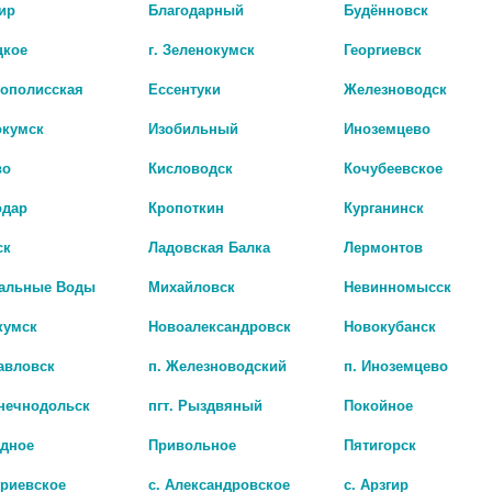
ир
Благодарный
Будённовск
цкое
г. Зеленокумск
Георгиевск
рополисская
Ессентуки
Железноводск
окумск
Изобильный
Иноземцево
во
Кисловодск
Кочубеевское
одар
Кропоткин
Курганинск
ск
Ладовская Балка
Лермонтов
Наличие в а
альные Воды
Михайловск
Невинномысск
кумск
Новоалександровск
Новокубанск
лопковая нестерильная изготавливается из
АГЛФ №6 г. Армав
цена: 53 руб.
 содержит синтетики, посторонних примесей.
авловск
п. Железноводский
п. Иноземцево
сокую белизну (более 85%) и
способностью. Широко применяется в
лнечнодольск
пгт. Рыздвяный
Покойное
ставе различных ватно-марлевых изделий:
ся в случае контакта с открытой раневой
адное
Привольное
Пятигорск
назначена для медицинских целей в
триевское
с. Александровское
с. Арзгир