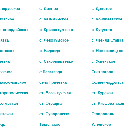
хнерусское
с. Дивное
с. Донское
новское
с. Казьминское
с. Кочубеевское
сногвардейское
с. Краснокумское
с. Кугульта
Показать все ..
савка
с. Левокумское
с. Летняя Ставка
ковское
с. Надежда
с. Новоселицкое
цевка
с. Старомарьевка
с. Успенское
пасное
с.Пелагиада
Светлоград
Балахоновское
село Грачёвка
Солнечнодольск
игорополисская
ст. Ессентукская
ст. Курская
согорская
ст. Отрадная
ст. Расшеватская
ветская
ст. Суворовская
Ставрополь
ецк
Тищенское
Успенское