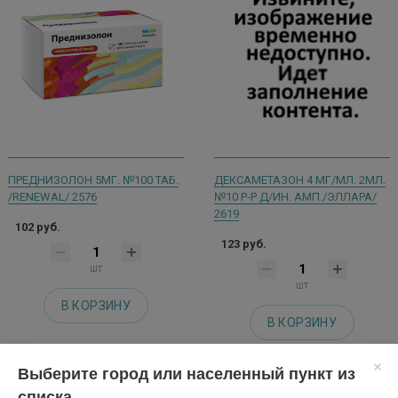
ПРЕДНИЗОЛОН 5МГ. №100 ТАБ.
ДЕКСАМЕТАЗОН 4 МГ/МЛ. 2МЛ.
/RENEWAL/ 2576
№10 Р-Р Д/ИН. АМП./ЭЛЛАРА/
2619
102 руб.
123 руб.
шт
шт
В КОРЗИНУ
В КОРЗИНУ
Выберите город или населенный пункт из
списка