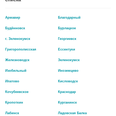
Армавир
Благодарный
Будённовск
Бурлацкое
г. Зеленокумск
Георгиевск
Григорополисская
Ессентуки
ЭНТЕКАВИР САНДОЗ 0,5МГ.
ЭФАВИРЕНЗ ТАБ. П/ПЛЕН. ОБ.
Железноводск
Зеленокумск
№30 ТАБ. П.П.О. 0630
600МГ №30
Изобильный
Иноземцево
3 878 руб.
0 руб.
Ипатово
Кисловодск
шт
шт
Кочубеевское
Краснодар
В КОРЗИНУ
В КОРЗИНУ
Кропоткин
Курганинск
Лабинск
Ладовская Балка