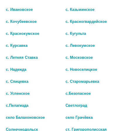
с. Ивановское
с. Казьминское
с. Кочубеевское
с. Красногвардейское
с. Краснокумское
с. Кугульта
с. Курсавка
с. Левокумское
с. Летняя Ставка
с. Московское
ЗИФЛУКОРТ 0,1МГ N20 ТАБЛ
ДЕКСАМЕТАЗОН-ФЕРЕЙН 4МГ/
БЛИСТЕР
МЛ. 1МЛ. №10 Р-Р Д/В/В,В/М
с. Надежда
с. Новоселицкое
АМП.
479 руб.
с. Спицевка
с. Старомарьевка
137 руб.
шт
с. Успенское
с.Безопасное
шт
В КОРЗИНУ
с.Пелагиада
Светлоград
В КОРЗИНУ
село Балахоновское
село Грачёвка
Солнечнодольск
ст. Григорополисская