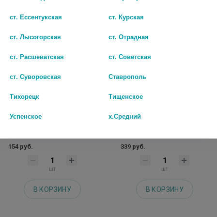
ст. Ессентукская
ст. Курская
ст. Лысогорская
ст. Отрадная
ст. Расшеватская
ст. Советская
ст. Суворовская
Ставрополь
Тихорецк
Тищенское
ДЕКСАМЕТАЗОН 4МГ/МЛ. 2МЛ.
ДЕКСАМЕТАЗОН 4МГ/МЛ. 1МЛ.
Успенское
х.Средний
№10 Р-Р Д/ИН. АМП. /
№25 Р-Р Д/ИН. АМП. /ЭЛЛАРА/
БЕЛМЕДПРЕПАРАТЫ/
2640
154 руб.
339 руб.
шт
шт
В КОРЗИНУ
В КОРЗИНУ