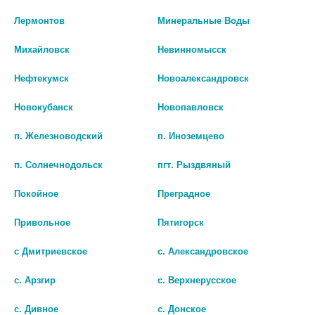
Лермонтов
Минеральные Воды
Михайловск
Невинномысск
Нефтекумск
Новоалександровск
Новокубанск
Новопавловск
п. Железноводский
п. Иноземцево
АМИВИРЕН 300МГ. №30 ТАБ П/
РАЛТЕГРА 0,4 №60 ТАБЛ П/
п. Солнечнодольск
пгт. Рыздвяный
П/О /ФАРМАСИНТЕЗ/ 6137
ПЛЕН/ОБОЛОЧ/БЛИСТЕР
0 руб.
13 815 руб.
Покойное
Преградное
Привольное
Пятигорск
шт
шт
с Дмитриевское
с. Александровское
В КОРЗИНУ
В КОРЗИНУ
с. Арзгир
с. Верхнерусское
с. Дивное
с. Донское