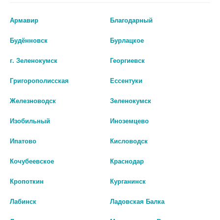
Армавир
Благодарный
Перед применением необходимо проконсультироваться
Будённовск
Бурлацкое
со специалистом.
г. Зеленокумск
Георгиевск
Производитель оставляет за собой право изменять внешний вид и
описание товара без предварительного уведомления.
Григорополисская
Ессентуки
166
Железноводск
Зеленокумск
Цены на сайте могут отличаться от цен в аптечных пунктах.
Изобильный
Иноземцево
Окончательный расчет стоимости будет произведен при
Ипатово
Кисловодск
оформлении заказа.
Кочубеевское
Краснодар
В КОРЗИНУ
Кропоткин
Курганинск
Лабинск
Ладовская Балка
Описание