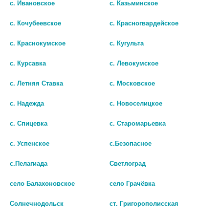
с. Ивановское
с. Казьминское
Популярные в разделе
с. Кочубеевское
с. Красногвардейское
с. Краснокумское
с. Кугульта
с. Курсавка
с. Левокумское
с. Летняя Ставка
с. Московское
с. Надежда
с. Новоселицкое
с. Спицевка
с. Старомарьевка
с. Успенское
с.Безопасное
с.Пелагиада
Светлоград
АМЕЛОТЕКС ГЕЛЬ 1% 100Г.
АМЕЛОТЕКС ГЕЛЬ 1% 50Г.
село Балахоновское
село Грачёвка
ТУБА
ТУБА 0674
Солнечнодольск
ст. Григорополисская
738
498