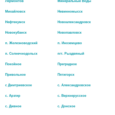
Лермонтов
Минеральные Воды
Михайловск
Невинномысск
Наличие в аптеках
Нефтекумск
Новоалександровск
Новокубанск
Новопавловск
БИО АГЛФ №103 с. Новоселицкое ул. Школьная 31
остаток:
1
цена: 166 руб.
п. Железноводский
п. Иноземцево
п. Солнечнодольск
пгт. Рыздвяный
Покойное
Преградное
Привольное
Пятигорск
с Дмитриевское
с. Александровское
с. Арзгир
с. Верхнерусское
Показать все ...
с. Дивное
с. Донское