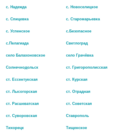
с. Надежда
с. Новоселицкое
- об обязательствах покупателя
представлены в Публичной
оферте
.
с. Спицевка
с. Старомарьевка
с. Успенское
с.Безопасное
Федеральные органы исполнительной власти,
с.Пелагиада
Светлоград
осуществляющие контроль за розничной продажей
лекарственных препаратов дистанционным способом:
село Балахоновское
село Грачёвка
Федеральная служба по надзору в сфере
Солнечнодольск
ст. Григорополисская
здравоохранения
Адрес: 109074, г. Москва, Славянская площадь, д. 4, стр. 1
ст. Ессентукская
ст. Курская
Справочная Росздравнадзора:
(495) 698-45-38
,
(499) 578-02-
ст. Лысогорская
ст. Отрадная
30
ст. Расшеватская
ст. Советская
Подать обращение в Росздравнадзор:
https://roszdravnadzor.ru/people
ст. Суворовская
Ставрополь
Тихорецк
Тищенское