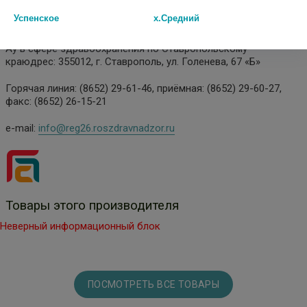
Территориальный орган Федеральной службы по
Успенское
х.Средний
надзор
Ау в сфере здравоохранения по Ставропольскому
краюдрес: 355012, г. Ставрополь, ул. Голенева, 67 «Б»
Горячая линия: (8652) 29-61-46, приёмная: (8652) 29-60-27,
факс: (8652) 26-15-21
e-mail:
info@reg26.roszdravnadzor.ru
Товары этого производителя
Неверный информационный блок
ПОСМОТРЕТЬ ВСЕ ТОВАРЫ