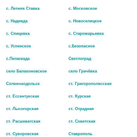
скидках на продаваемые лекарственные препараты;
с. Летняя Ставка
с. Московское
- о нормативных правовых актах, регламентирующих
с. Надежда
с. Новоселицкое
возможность возврата покупателем лекарственных
препаратов ненадлежащего качества;
с. Спицевка
с. Старомарьевка
- об обязательствах покупателя
представлены в Публичной
оферте
.
с. Успенское
с.Безопасное
с.Пелагиада
Светлоград
Федеральные органы исполнительной власти,
село Балахоновское
село Грачёвка
осуществляющие контроль за розничной продажей
лекарственных препаратов дистанционным способом:
Солнечнодольск
ст. Григорополисская
Федеральная служба по надзору в сфере
ст. Ессентукская
ст. Курская
здравоохранения
ст. Лысогорская
ст. Отрадная
Адрес: 109074, г. Москва, Славянская площадь, д. 4, стр. 1
ст. Расшеватская
ст. Советская
Справочная Росздравнадзора:
(495) 698-45-38
,
(499) 578-02-
30
ст. Суворовская
Ставрополь