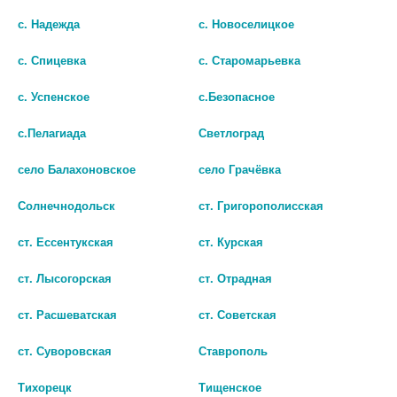
В КОРЗИНУ
с. Надежда
с. Новоселицкое
с. Спицевка
с. Старомарьевка
с. Успенское
с.Безопасное
с.Пелагиада
Светлоград
село Балахоновское
село Грачёвка
Солнечнодольск
ст. Григорополисская
ст. Ессентукская
ст. Курская
ст. Лысогорская
ст. Отрадная
ЛЕВОФЛОКСАЦИН КАПЛИ
КОРФЕЦИН-СОЛОФАРМ
ГЛАЗНЫЕ 0,5% 5МЛ ФЛ-КАП
КАПЛИ ГЛАЗ. 0,5% 5МЛ. №1 /
ст. Расшеватская
ст. Советская
ГРОТЕКС/
93
ст. Суворовская
Ставрополь
121
В КОРЗИНУ
Тихорецк
Тищенское