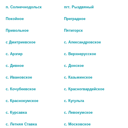
В КОРЗИНУ
п. Солнечнодольск
пгт. Рыздвяный
Покойное
Преградное
Привольное
Пятигорск
с Дмитриевское
с. Александровское
с. Арзгир
с. Верхнерусское
с. Дивное
с. Донское
с. Ивановское
с. Казьминское
с. Кочубеевское
с. Красногвардейское
ЛЕВОФЛОКСАЦИН 0,5% 5МЛ.
ГЛЕВО 500МГ. №10 ТАБ. П/П/
с. Краснокумское
с. Кугульта
№1 ГЛ.КАПЛИ /
О
БЕЛМЕДПРЕПАРАТЫ/
84
с. Курсавка
с. Левокумское
83
В КОРЗИНУ
с. Летняя Ставка
с. Московское