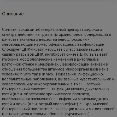
Описание
Синтетический антибактериальный препарат широкого
спектра действия из группы фторхинолонов, содержащий в
качестве активного вещества левофлоксацин -
левовращающий изомер офлоксацина. Левофлоксацин
блокирует ДНК-гиразу, нарушает суперспирализацию и
сшивку разрывов ДНК, ингибирует синтез ДНК, вызывает
глубокие морфологические изменения в цитоплазме,
клеточной стенке и мембранах. Левофлоксацин активен в
отношении большинства штаммов микроорганизмов как в
условиях in vitro так и in vivo. Показания: Инфекционно-
воспалительные заболевания, вызванные чувствительными к
левофлоксацину микроорганизмами, в т.ч.: • острый
бактериальный синусит: • инфекции нижних дыхательных
путей (в т.ч. обострение хронического бронхита,
внебольничная пневмония): • инфекции мочевыводящих
путей и почек (в т.ч. острый пиелонефрит): • хронический
бактериальный простатит: • инфекции кожи и мягких тканей
(нагноившиеся атеромы, абсцесс, фурункулезы):