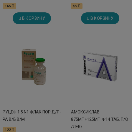
165
59
В КОРЗИНУ
В КОРЗИНУ
РУЦЕФ 1,5 N1 ФЛАК ПОР Д/Р-
АМОКСИКЛАВ
РА В/В В/М
875МГ.+125МГ. №14 ТАБ. П/О
/ЛЕК/
122