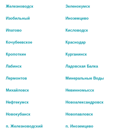
Железноводск
Зеленокумск
Аналоги по действию
Изобильный
Иноземцево
Ипатово
Кисловодск
Кочубеевское
Краснодар
Кропоткин
Курганинск
Лабинск
Ладовская Балка
Лермонтов
Минеральные Воды
Михайловск
Невинномысск
Нефтекумск
Новоалександровск
ЛЕФОКЦИН БИОКС ТАБ. П/О
ГЛЕВО 500МГ. №5 ТАБ. П/П/О
ПЛЕН. 500МГ №10
Новокубанск
Новопавловск
42
нет в наличии
п. Железноводский
п. Иноземцево
В КОРЗИНУ