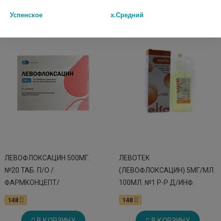
В КОРЗИНУ
Успенское
х.Средний
ЛЕВОФЛОКСАЦИН 500МГ.
ЛЕВОТЕК
№20 ТАБ. П/О /
(ЛЕВОФЛОКСАЦИН) 5МГ/МЛ.
ФАРМКОНЦЕПТ/
100МЛ. №1 Р-Р Д/ИНФ.
148
148
В КОРЗИНУ
В КОРЗИНУ