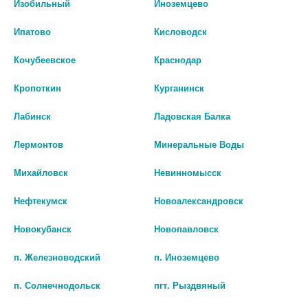
Изобильный
Иноземцево
Ипатово
Кисловодск
Кочубеевское
Краснодар
Кропоткин
Курганинск
Лабинск
Ладовская Балка
Лермонтов
Минеральные Воды
Михайловск
Невинномысск
Нефтекумск
Новоалександровск
ФЛЕКСИД 500МГ. №14 ТАБ.П/
ЛЕФОКЦИН БИОКС ТАБ. П/О
Новокубанск
Новопавловск
ПЛЕН/ОБОЛ 7226
ПЛЕН. 500МГ №10
п. Железноводский
п. Иноземцево
нет в наличии
нет в наличии
п. Солнечнодольск
пгт. Рыздвяный
В КОРЗИНУ
В КОРЗИНУ