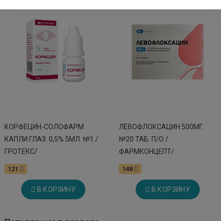
КОРФЕЦИН-СОЛОФАРМ
ЛЕВОФЛОКСАЦИН 500МГ.
КАПЛИ ГЛАЗ. 0,5% 5МЛ. №1 /
№20 ТАБ. П/О /
ГРОТЕКС/
ФАРМКОНЦЕПТ/
121
148
В КОРЗИНУ
В КОРЗИНУ