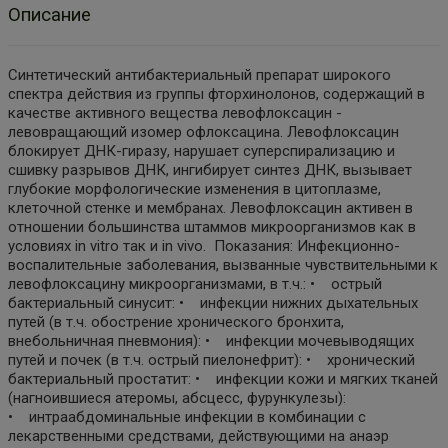
Описание
Синтетический антибактериальный препарат широкого
спектра действия из группы фторхинолонов, содержащий в
качестве активного вещества левофлоксацин -
левовращающий изомер офлоксацина. Левофлоксацин
блокирует ДНК-гиразу, нарушает суперспирализацию и
сшивку разрывов ДНК, ингибирует синтез ДНК, вызывает
глубокие морфологические изменения в цитоплазме,
клеточной стенке и мембранах. Левофлоксацин активен в
отношении большинства штаммов микроорганизмов как в
условиях in vitro так и in vivo. Показания: Инфекционно-
воспалительные заболевания, вызванные чувствительными к
левофлоксацину микроорганизмами, в т.ч.: • острый
бактериальный синусит: • инфекции нижних дыхательных
путей (в т.ч. обострение хронического бронхита,
внебольничная пневмония): • инфекции мочевыводящих
путей и почек (в т.ч. острый пиелонефрит): • хронический
бактериальный простатит: • инфекции кожи и мягких тканей
(нагноившиеся атеромы, абсцесс, фурункулезы):
• интраабдоминальные инфекции в комбинации с
лекарственными средствами, действующими на анаэр