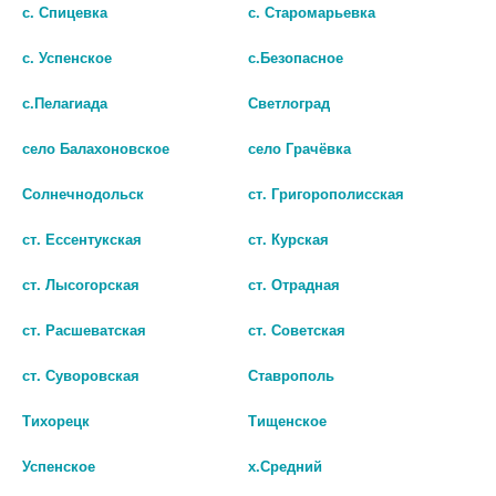
с. Спицевка
с. Старомарьевка
с. Успенское
с.Безопасное
с.Пелагиада
Светлоград
село Балахоновское
село Грачёвка
Солнечнодольск
ст. Григорополисская
ст. Ессентукская
ст. Курская
ст. Лысогорская
ст. Отрадная
ГЛЕВО 500МГ. №10 ТАБ. П/П/
ЛЕВОФЛОКСАЦИН КАПЛИ
ст. Расшеватская
ст. Советская
О
ГЛАЗНЫЕ 0,5% 5МЛ ФЛ-КАП
ст. Суворовская
Ставрополь
84
93
Тихорецк
Тищенское
В КОРЗИНУ
В КОРЗИНУ
Успенское
х.Средний