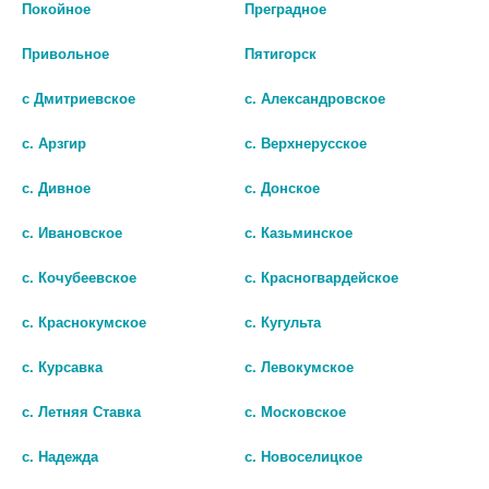
Покойное
Преградное
Привольное
Пятигорск
с Дмитриевское
с. Александровское
с. Арзгир
с. Верхнерусское
с. Дивное
с. Донское
с. Ивановское
с. Казьминское
с. Кочубеевское
с. Красногвардейское
ГЛЕВО 500МГ. №5 ТАБ. П/П/О
ЛЕВОФЛОКСАЦИН 0,5% 5МЛ.
с. Краснокумское
с. Кугульта
№1 ГЛ.КАПЛИ /
42
с. Курсавка
с. Левокумское
БЕЛМЕДПРЕПАРАТЫ/
В КОРЗИНУ
83
с. Летняя Ставка
с. Московское
В КОРЗИНУ
с. Надежда
с. Новоселицкое