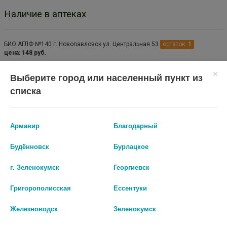
Наличие в аптеках
БИО АГЛФ №140 г. Новопавловск ул. Центральная 53
остаток:
1
цена: 148 руб.
Выберите город или населенный пункт из
списка
Армавир
Благодарный
Будённовск
Бурлацкое
г. Зеленокумск
Георгиевск
Показать все ...
Григорополисская
Ессентуки
Железноводск
Зеленокумск
Аналоги по действию