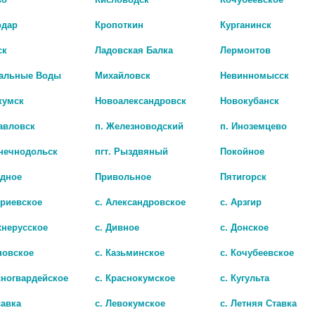
одар
Кропоткин
Курганинск
ск
Ладовская Балка
Лермонтов
альные Воды
Михайловск
Невинномысск
кумск
Новоалександровск
Новокубанск
авловск
п. Железноводский
п. Иноземцево
лнечнодольск
пгт. Рыздвяный
Покойное
адное
Привольное
Пятигорск
 40МЛ Р-Р /БЭГРИФ/
триевское
с. Александровское
с. Арзгир
29 руб.
хнерусское
с. Дивное
с. Донское
новское
с. Казьминское
с. Кочубеевское
сногвардейское
с. Краснокумское
с. Кугульта
савка
с. Левокумское
с. Летняя Ставка