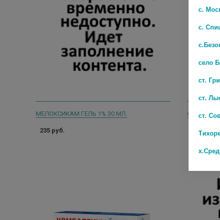
с. Мос
с. Спи
с.Безо
село 
ст. Гр
ст. Лы
МЕЛОКСИКАМ ГЕЛЬ 1% 30 МЛ.
ст. Со
235 руб.
169 руб.
Тихор
х.Сре