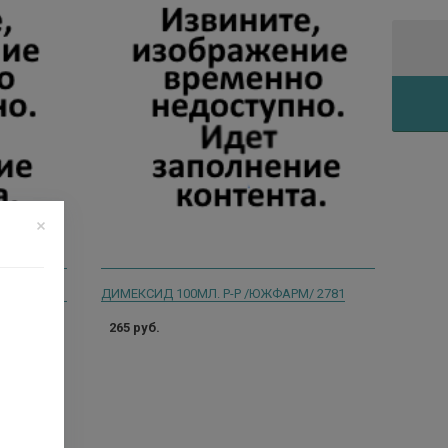
МЕНОВАЗИН РЕНЕВАЛ 50МЛ ФЛАК Р-Р Д/НАРУЖ ПРИМ СПИРТ+НАСАДКА-РАСПЫЛИТЕЛЬ/ИНД/УП
ДИМЕКСИД 100МЛ. Р-Р /ЮЖФАРМ/ 2781
265 руб.