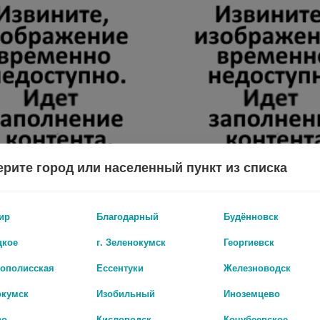
рите город или населенный пункт из списка
СКОРАЯ ПОМОЩЬ КРЕМ-БАЛЬЗАМ Д/ТЕЛА ЯД СКОРПИОНА ХОНДРОИТИН ГЛЮКОЗАМИН 100МЛ.
ир
Благодарный
Будённовск
0 руб.
цкое
г. Зеленокумск
Георгиевск
рополисская
Ессентуки
Железноводск
окумск
Изобильный
Иноземцево
во
Кисловодск
Кочубеевское