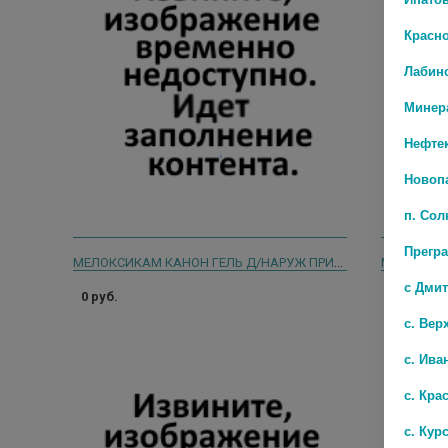
Красн
Лабин
Минер
Нефте
Новоп
п. Со
Прегр
МЕЛОКСИКАМ КАНОН ГЕЛЬ Д/НАРУЖ ПРИМ 1% 30 Г
МЕНОВАЗИН
с Дми
0 руб.
44 руб.
с. Вер
с. Ива
с. Кра
с. Кур