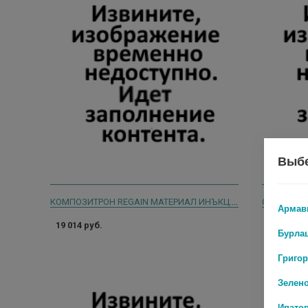
Выбе
КОМПОЗИТРОН REGAIN МАТЕРИАЛ ИНЪКЦ. КОЛЛАГЕН-СОДЕРЖАЩИЙ 0,1% 10МГ/МЛ 10МЛ. ШПРИЦ
Армав
19 014 руб.
154 руб.
Бурла
Григо
Зелен
Ипато