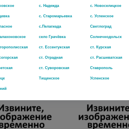
ковское
с. Надежда
с. Новоселицкое
цевка
с. Старомарьевка
с. Успенское
пасное
с.Пелагиада
Светлоград
Балахоновское
село Грачёвка
Солнечнодольск
игорополисская
ст. Ессентукская
ст. Курская
согорская
ст. Отрадная
ст. Расшеватская
СОФЬЯ ГХК КРЕМ Д/ТЕЛА ХОНДРОИТИН+ГЛЮКОЗАМИН ПЧЕЛ. ЯД 125МЛ.
НАЯТОКС 20Г. МАЗЬ
ветская
ст. Суворовская
Ставрополь
348 руб.
ецк
Тищенское
Успенское
дний