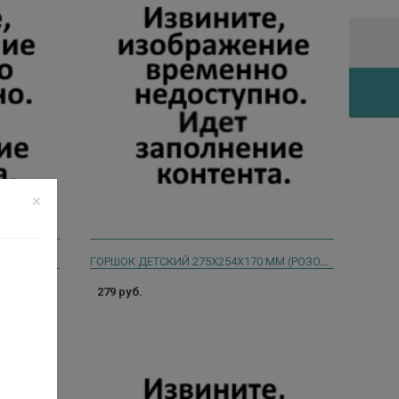
ГОРШОК ДЕТСКИЙ С ДЕКОРОМ 275Х254Х170 ММ (СВЕТЛО-БЕЖ.) 22898
ГОРШОК ДЕТСКИЙ 275Х254Х170 ММ (РОЗОВЫЙ)
279 руб.