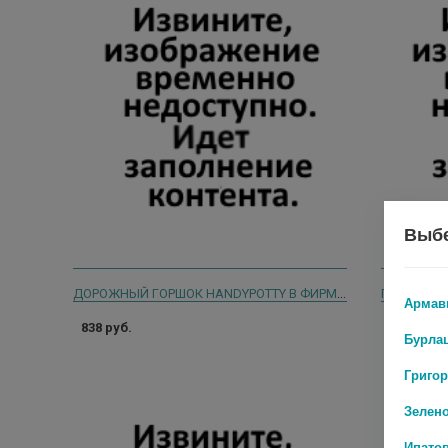
Выбе
ДОРОЖНЫЙ ГОРШОК HANDYPOTTY В ФИРМЕННОЙ СУМКЕ. ГОЛУБОЙ
Армав
838 руб.
521 руб.
Бурла
Григо
Зелен
Ипато