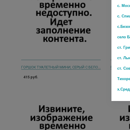
с. Мос
с. Спи
с.Безо
село 
ст. Гр
ст. Лы
ГОРШОК ТУАЛЕТНЫЙ МИНИ, СЕРЫЙ С БЕЛОЙ КРЫШКОЙ KIDWICK
ст. Со
415 руб.
344 руб.
Тихор
х.Сре