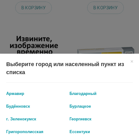
В КОРЗИНУ
В КОРЗИНУ
Выберите город или населенный пункт из
списка
Армавир
Благодарный
ТРОЙЧАТКА ПРЕМИУМ 400МГ.
АЛБЕНДАЗОЛ-АЛИУМ 400МГ
Будённовск
Бурлацкое
№40 КАПС.
№3 ТАБ. П/П/О
г. Зеленокумск
Георгиевск
207 руб.
896 руб.
Григорополисская
Ессентуки
шт
шт