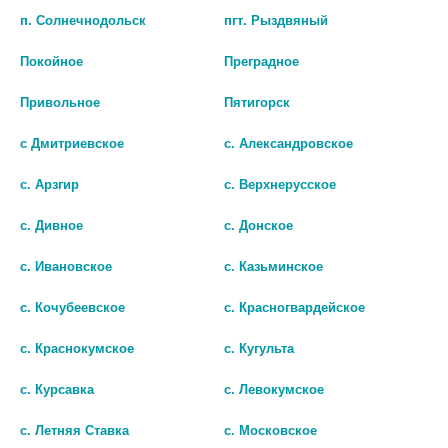
п. Солнечнодольск
пгт. Рыздвяный
В КОРЗИНУ
В КОРЗИНУ
Покойное
Преградное
Привольное
Пятигорск
с Дмитриевское
с. Александровское
с. Арзгир
с. Верхнерусское
с. Дивное
с. Донское
с. Ивановское
с. Казьминское
с. Кочубеевское
с. Красногвардейское
ВИТАУКТ 9-КА СТОПРАЗИТ
СТОПМОЛЛЮСК Р-Р Д/МЕСТ.
350МЛ.
НАНЕСЕНИЯ НА КОЖУ Д/УДАЛ.
с. Краснокумское
с. Кугульта
КОНТАГИОЗНОГО МОЛЛЮСКА
1 510 руб.
5МЛ.
с. Курсавка
с. Левокумское
802 руб.
шт
с. Летняя Ставка
с. Московское