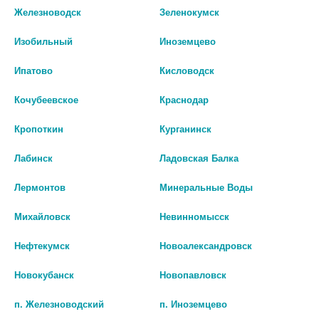
Железноводск
Зеленокумск
В КОРЗИНУ
В КОРЗИНУ
Изобильный
Иноземцево
Ипатово
Кисловодск
Кочубеевское
Краснодар
Кропоткин
Курганинск
Лабинск
Ладовская Балка
Лермонтов
Минеральные Воды
Михайловск
Невинномысск
АЛБЕНДАЗОЛ-АЛИУМ 400МГ N1
КОНСУМЕД ТРОЙЧАТКА КАПС.
Нефтекумск
Новоалександровск
ТАБЛ П/ПЛЕН/О
№90 (CONSUMED)
300 руб.
395 руб.
Новокубанск
Новопавловск
п. Железноводский
п. Иноземцево
шт
шт