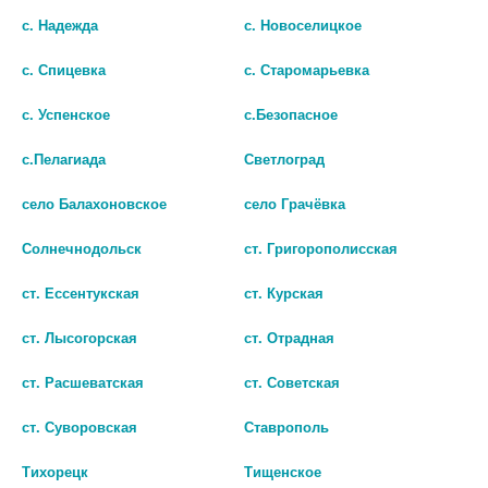
шт
В КОРЗИНУ
с. Надежда
с. Новоселицкое
В КОРЗИНУ
с. Спицевка
с. Старомарьевка
с. Успенское
с.Безопасное
с.Пелагиада
Светлоград
село Балахоновское
село Грачёвка
Солнечнодольск
ст. Григорополисская
ст. Ессентукская
ст. Курская
ст. Лысогорская
ст. Отрадная
ст. Расшеватская
ст. Советская
ТРОЙЧАТКА 400МГ/420МГ. №90
ТРОЙЧАТКА 400МГ. №40 КАПС. /
КАПС. /ЭВАЛАР/
ЭВАЛАР/
ст. Суворовская
Ставрополь
1 082 руб.
720 руб.
Тихорецк
Тищенское